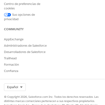
Centro de preferencias de
relaciones
cookies
necesarios
para
Sus opciones de
completar
privacidad
Aplicación
No incluido
Incluido
sus tareas,
Cuentas
integrados
COMMUNITY
directament
e en la
AppExchange
experiencia
Administradores de Salesforce
de Pro Suite.
Desarrolladores de Salesforce
La aplicación
Trailhead
Inicio
permite a
Formación
Aplicación
Incluido
Incluido
cada usuario
Confianza
de ventas
personalizar
(Versión
(Versión Pro
los mosaicos
esencial)
Suite)
en su página
de inicio.
Select Org
Español
Una vez que
© Copyright 2026, Salesforce.com Inc. Todos los derechos reservados. Las
realice la
distintas marcas comerciales pertenecen a sus respectivos propietarios.
transición a