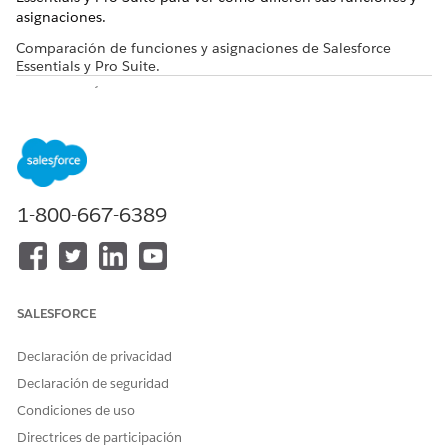
asignaciones.
Comparación de funciones y asignaciones de Salesforce
Essentials y Pro Suite.
CARACTERÍS
ESENCIALES
SUITE PRO
DETALLES
TICA
Aplicación
No incluido
Incluido
En Pro Suite,
de inicio
las
aplicaciones
funcionan
1-800-667-6389
como
espacios de
trabajo
orientados a
tareas
SALESFORCE
preconfigura
Aplicación
No incluido
Incluido
dos que
Declaración de privacidad
Contactos
incluyen
Declaración de seguridad
todas las
páginas de
Condiciones de uso
registro,
Directrices de participación
formatos y