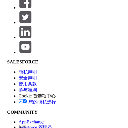
筛选器 (0)
选择筛选器
添加
产品区域
SALESFORCE
功能影响
隐私声明
安全声明
使用条款
参与准则
Cookie 首选项中心
版本
您的隐私选择
COMMUNITY
AppExchange
Salesforce 管理员
英语