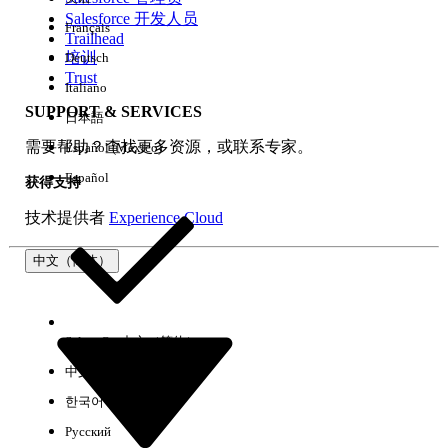
Salesforce 开发人员
Français
体验
Trailhead
培训
Deutsch
Trust
Italiano
SUPPORT & SERVICES
日本語
全部清除
完成
需要帮助？查找更多资源，或联系专家。
Español (México)
Español
获得支持
技术提供者
Experience Cloud
中文（简体）
Select Org
中文（简体）
中文（繁体）
한국어
Русский
没有结果