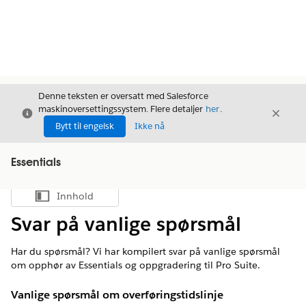
Denne teksten er oversatt med Salesforce
maskinoversettingssystem. Flere detaljer
her
.
Avslutt
Avslut
Avslutt
Bytt til engelsk
Ikke nå
Essentials
Innhold
Vis innholdsfortegnelse
Svar på vanlige spørsmål
Har du spørsmål? Vi har kompilert svar på vanlige spørsmål
om opphør av Essentials og oppgradering til Pro Suite.
Vanlige spørsmål om overføringstidslinje