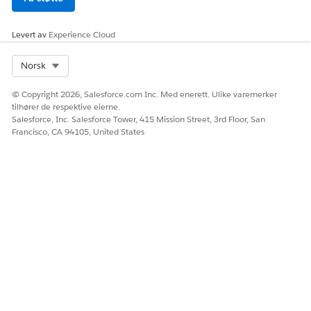
FUNKSJON
Levert av
Experience Cloud
Grunnleggende oppsett for
Hurtigoppsett
salg
Select Org
Norsk
Grunnleggende
Hurtigoppsett
tjenesteoppsett
© Copyright 2026, Salesforce.com Inc. Med enerett. Ulike varemerker
tilhører de respektive eierne.
Lommeveiledning for
Vejledningscenter
Salesforce, Inc. Salesforce Tower, 415 Mission Street, 3rd Floor, San
Essentials
Francisco, CA 94105, United States
Favoritter (bokmerkeside)
Ikke i Pro Suite.
Du kan bruke
bokmerkealternativet i
nettleseren til å favorisere
en Pro Suite-side.
Eksportere rapporter til .XLS-
Eksporter bare til .XLSX eller
utvidelsestypen
.CSV.
Er det obligatorisk å slå på flere Pro Suite-funksjoner slik det
er beskrevet i vinduet Velkommen til Pro Suite?