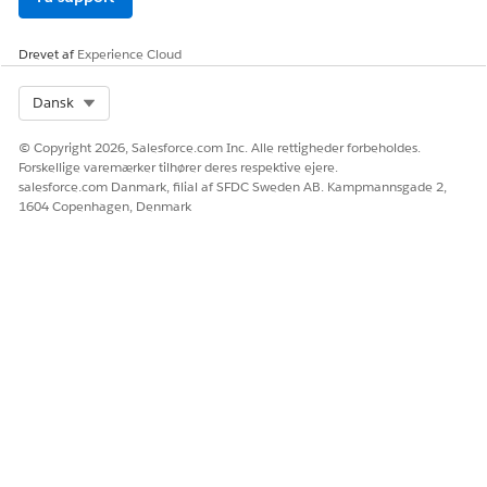
Drevet af
Experience Cloud
Vælg
Get It
for at bekræfte opgraderingstidslinjen.
Select Org
Dansk
© Copyright 2026, Salesforce.com Inc. Alle rettigheder forbeholdes.
Forskellige varemærker tilhører deres respektive ejere.
salesforce.com Danmark, filial af SFDC Sweden AB. Kampmannsgade 2,
1604 Copenhagen, Denmark
Vi migrerer din Essentials-organisation til Pro Suite om ca. en
uge
. Du kan fortsætte med at arbejde i din Essentials-
organisation i mellemtiden. Den første gang en administrator
logger ind på din netop opgraderede Pro Suite-organisation,