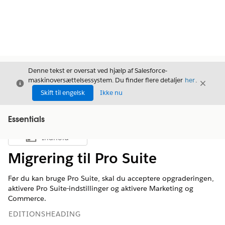
Denne tekst er oversat ved hjælp af Salesforce-
maskinoversættelsessystem. Du finder flere detaljer
her
.
Luk
Luk
Luk
Skift til engelsk
Ikke nu
Essentials
Indhold
Vis indholdsfortegnelse
Migrering til Pro Suite
Før du kan bruge Pro Suite, skal du acceptere opgraderingen,
aktivere Pro Suite-indstillinger og aktivere Marketing og
Commerce.
EDITIONSHEADING