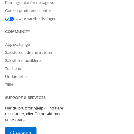
Retningslinjer for deltagelse
Cookie-præferencecenter
Uw privacybeslissingen
COMMUNITY
AppExchange
Salesforce-administratorer
Fra vinduet Anmod om din opgradering til Pro Suite skal
du læse og acceptere vilkårene og betingelserne og
Salesforce-udviklere
derefter klikke på
Anmod om opgradering
.
Trailhead
Uddannelse
Tillid
SUPPORT & SERVICES
Har du brug for hjælp? Find flere
ressourcer, eller få kontakt med
en ekspert.
Få support