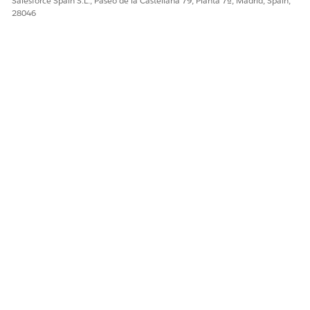
Salesforce Spain S.L., Paseo de la Castellana 79, Planta 7ª, Madrid, Spain,
28046
Seleccione
Lo tengo
para reconocer la cronología de
actualización.
Migraremos su organización de Essentials a Pro Suite en
aproximadamente una
semana
. Puede continuar trabajando