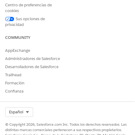
Centro de preferencias de
cookies
Sus opciones de
privacidad
COMMUNITY
AppExchange
Administradores de Salesforce
Desde la ventana Solicitar su actualización a Pro Suite, lea
y acepte los términos y condiciones, luego haga clic en
Desarrolladores de Salesforce
Solicitar actualización
.
Trailhead
Formación
Confianza
Select Org
Español
© Copyright 2026, Salesforce.com Inc. Todos los derechos reservados. Las
distintas marcas comerciales pertenecen a sus respectivos propietarios.