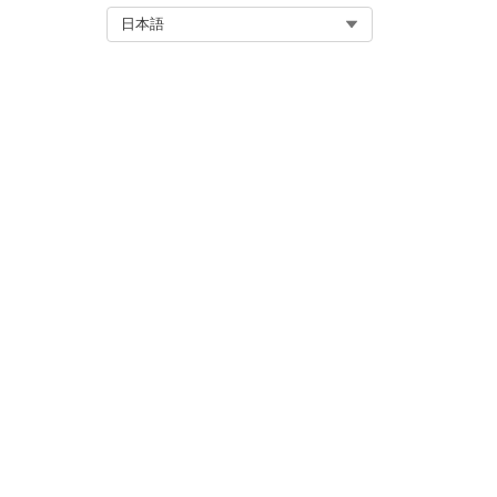
Select Org
日本語
サポート終了 (EOSp)
Essentials ヘルプの廃止
この記事で問題は解決されましたか
ご意見をお待ちしております。