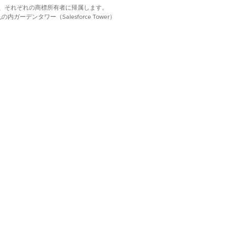
d. それぞれの商標は、それぞれの商標所有者に帰属します。
ーデンタワー（Salesforce Tower）
場合、組織とデータへのアクセス権
テクニカルサポートや重要なセキュリティパ
日を表します。
れる最終日を表します。
はい
いいえ