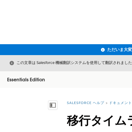
閉じる
この文章は Salesforce 機械翻訳システムを使用して翻訳されまし
Essentials Edition
SALESFORCE ヘルプ
ドキュメント
詳細情報:
目次を表示
移行タイム