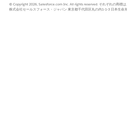
る最後の日付を表します。
© Copyright 2026, Salesforce.com Inc. All rights reserve
株式会社セールスフォース・ジャパン 東京都千代田区丸の内1-1-3 日本生命丸の内ガ
この期日までに同意しない
を失います。
2026 年 9 月 18 日
Essentials 組織で
ッチなどを受けられる最終
2026 年 10 月中旬
Essentials ヘルプ
が公開さ
?