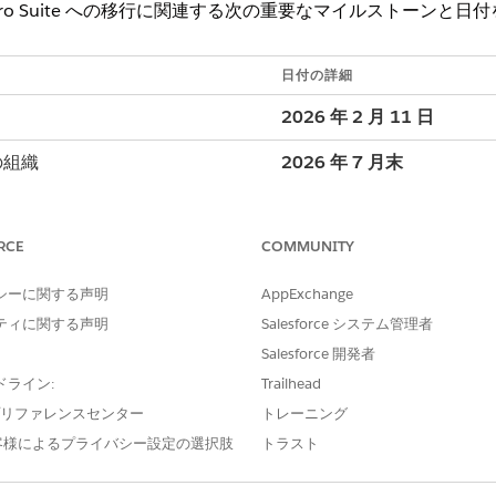
了と Pro Suite への移行に関連する次の重要なマイルストーンと
日付の詳細
2026 年 2 月 11 日
の組織
2026 年 7 月末
段階的な通知ロールアウト
に、すべての Essenti
RCE
COMMUNITY
クセスできます。
シーに関する声明
AppExchange
2026 年 8 月 18 日
ティに関する声明
Salesforce システム管理者
Essentials サブス
Salesforce 開発者
ます。
ドライン:
Trailhead
契約期間の終了日または 202
e プリファレンスセンター
トレーニング
日。
客様によるプライバシー設定の選択肢
トラスト
Pro Suite へのアッ