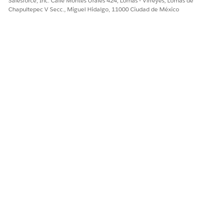
Salesforce, Inc. Calle Montes Urales 424, Lomas - Virreyes, Lomas de
Chapultepec V Secc., Miguel Hidalgo, 11000 Ciudad de México