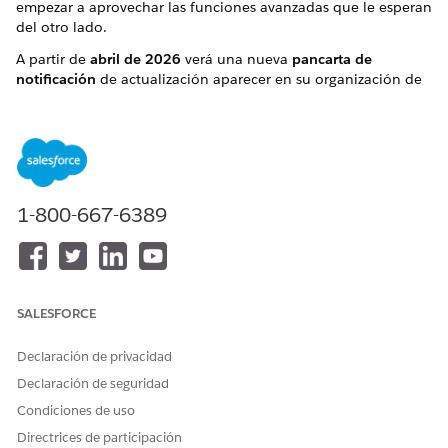
empezar a aprovechar las funciones avanzadas que le esperan
del otro lado.
A partir de
abril de 2026
verá una nueva
pancarta de
notificación
de actualización aparecer en su organización de
Essentials. La pancarta de notificación se implementará en
fases y todos los clientes de Essentials tendrán acceso a la
pancarta de actualización a
finales de julio de 2026
.
1-800-667-6389
SALESFORCE
Declaración de privacidad
Declaración de seguridad
Condiciones de uso
Lo más importante que debe hacer es dar su
consentimiento
Directrices de participación