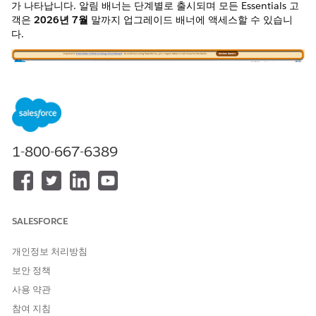
가 나타납니다. 알림 배너는 단계별로 출시되며 모든 Essentials 고
객은
2026년 7월
말까지 업그레이드 배너에 액세스할 수 있습니
다.
1-800-667-6389
SALESFORCE
가장 중요한 것은 배너가 나타날 때 업그레이드에
동의하는 것입니
개인정보 처리방침
다
. 이렇게 하면 조직을 계속 사용할 수 있습니다. 좋은 소식은 동의
보안 정책
한 경우 Salesforce가 업그레이드를 자동화하고 모든 데이터와 사
용자 정의가 정확하게 그대로 유지되는지 확인하여 어려운 문제를
사용 약관
해결합니다. Pro Suite 업그레이드에 동의하려면
업그레이드 동의
참여 지침
섹션의 지침을 따르십시오.