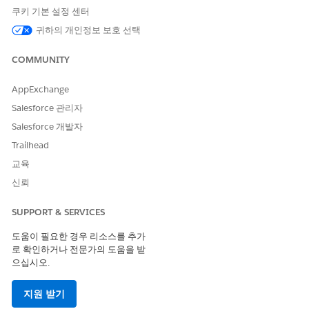
쿠키 기본 설정 센터
Pro Suite 업그레이드에 동의했는지 확인하여 조직 및 데이터에 대
귀하의 개인정보 보호 선택
한 액세스 권한을 잃지 않도록 하십시오.
계약 기간의 끝
또는
2026
년 8월 18일
(이전 날짜에 따라 다름).
COMMUNITY
AppExchange
이 기사를 통해 문제를 해결했습니까?
Salesforce 관리자
개선을 위한 의견을 보내주세요.
Salesforce 개발자
Trailhead
예
아니요
교육
신뢰
SUPPORT & SERVICES
도움이 필요한 경우 리소스를 추가
로 확인하거나 전문가의 도움을 받
으십시오.
지원 받기