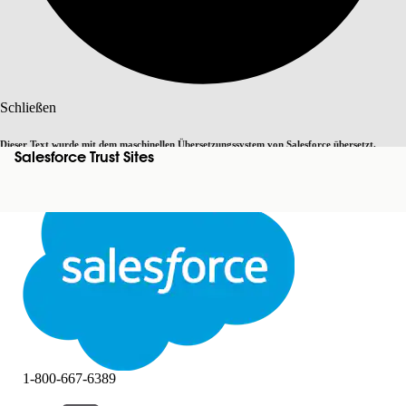
Suche
Schließen
Dieser Text wurde mit dem maschinellen Übersetzungssystem von Salesforce übersetzt.
Salesforce Trust Sites
Zu Englisch wechseln
Nicht jetzt
Weitere Details finden Sie
hier
.
Schließen
Schließen
1-800-667-6389