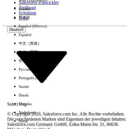
Select Org
Deutsch
Salesforce-Entwickler
Trailhead
Italiano
Erfahrung
Schulung
日本語
Trust
Español (México)
Deutsch
Español
Alle löschen
Fertig
中文（简体）
中文（繁體）
한국어
Русский
Português (Brasil)
Suomi
Dansk
Select Org
Svenska
Nederlands
© Copyright 2026, Salesforce.com Inc. Alle Rechte vorbehalten.
Die verschiedenen Marken sind Eigentum der jeweiligen Inhaber.
Norsk
Salesforce.com Germany GmbH, Erika-Mann-Str. 31, 80636
Keine Ergebnisse