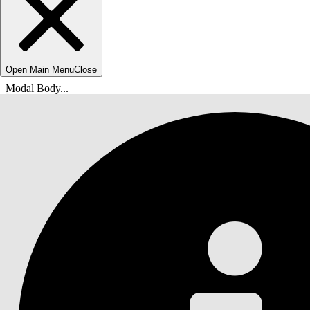
Open Main Menu
Close
Modal Body...
Usted está aquí:
Ayuda de Salesforce
Documentos
Sitios de Salesforce Trust