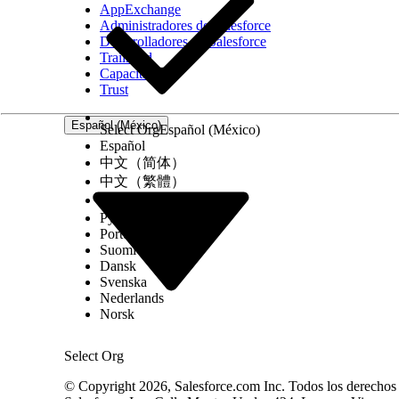
AppExchange
Administradores de Salesforce
Desarrolladores de Salesforce
Trailhead
Capacitación
Trust
Español (México)
Select Org
Español (México)
Español
中文（简体）
中文（繁體）
한국어
Русский
Português (Brasil)
Suomi
Dansk
Svenska
Nederlands
Norsk
Select Org
© Copyright 2026, Salesforce.com Inc. Todos los derechos r