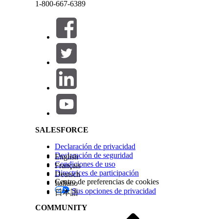
1-800-667-6389
Para ver las notas de la versión del parche, haga c
Verá las notas de la versión del parche, por 
elemento de trabajo y una descripción. Para
Cerrar
Cerrar
vínculo a la página del problema y el númer
Salesforce Help | Article
Para ver las notas de la versión de un parch
¿RESOLVIÓ ESTE ARTÍCULO SU PROBLEMA?
¡Háganos saber cómo podemos mejorar!
SALESFORCE
Declaración de privacidad
Declaración de seguridad
English
Condiciones de uso
Français
Directrices de participación
Deutsch
Centro de preferencias de cookies
Italiano
Sus opciones de privacidad
日本語
COMMUNITY