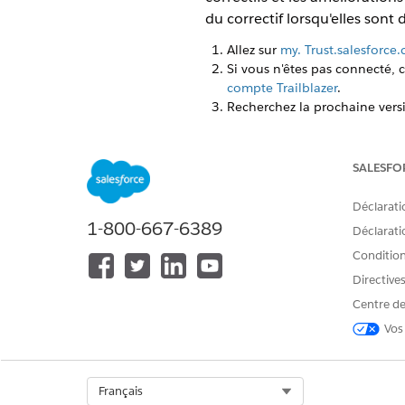
du correctif lorsqu'elles sont 
Allez sur
my. Trust.salesforce
Si vous n'êtes pas connecté, 
compte Trailblazer
.
Recherchez la prochaine versi
Pour le rechercher dans le
Pour le rechercher en fonc
correspondant au locatair
SALESFO
Sur la ligne de la version cor
Déclarati
Vous pouvez consulter les h
1-800-667-6389
Déclaratio
locataires que la version a
Conditions
Pour afficher les notes de pub
Directive
Les notes de publication d
Centre de
publication inclut un ID d
publication contient égal
Vos
Pour afficher les notes de
Select Org
Français