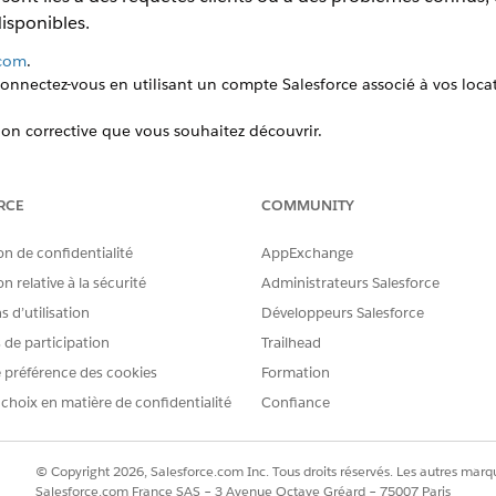
disponibles.
.com
.
connectez-vous en utilisant un compte Salesforce associé à vos loca
on corrective que vous souhaitez découvrir.
s événements à venir qui affectent vos locataires, cliquez sur l'ongl
tion d'un locataire spécifique, cliquez sur
Locataires
, puis sur
Affic
e.
RCE
COMMUNITY
rective que vous souhaitez découvrir, cliquez sur
Afficher les détails
.
on de confidentialité
AppExchange
eures de début et de fin planifiées de la version, ainsi que t
n relative à la sécurité
Administrateurs Salesforce
ffecte. Toutes les mises à jour de statut associées à la versio
 d’utilisation
Développeurs Salesforce
lication du correctif, cliquez sur
Afficher les notes
si ce bouton est 
s de participation
Trailhead
u correctif sont affichées, que vous pouvez rechercher ou p
 préférence des cookies
Formation
'élément de travail et une description. Pour corriger un
prob
ement un lien vers la page du problème et le nombre de requ
 choix en matière de confidentialité
Confiance
 publication d'un correctif datant d'un an, consultez
Afficher
© Copyright 2026, Salesforce.com Inc. Tous droits réservés. Les autres marqu
Salesforce.com France SAS – 3 Avenue Octave Gréard – 75007 Paris