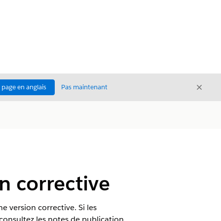
Ferme
a page en anglais
Pas maintenant
Fermer
n corrective
 version corrective. Si les
 consultez les notes de publication