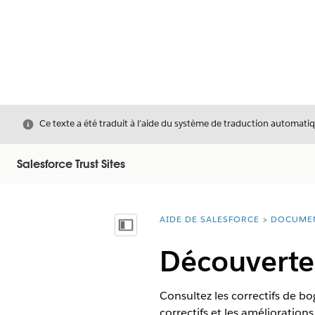
Fermer
Ce texte a été traduit à l’aide du système de traduction automatiq
Salesforce Trust Sites
AIDE DE SALESFORCE
DOCUME
Vous êtes ici :
Afficher la table des matières
Découverte 
Consultez les correctifs de b
correctifs et les amélioration