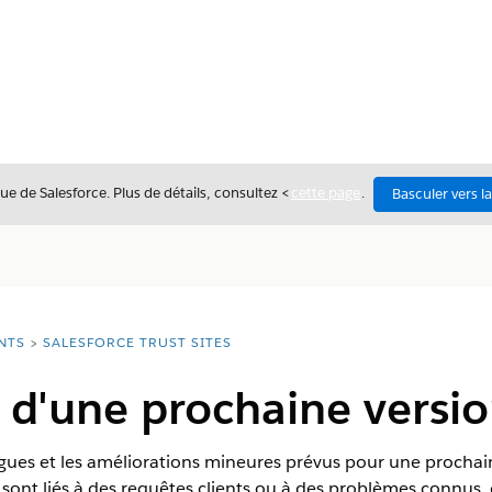
ue de Salesforce. Plus de détails, consultez <
cette page
.
Basculer vers l
NTS
SALESFORCE TRUST SITES
d'une prochaine versio
ogues et les améliorations mineures prévus pour une prochaine
s sont liés à des requêtes clients ou à des problèmes connus,