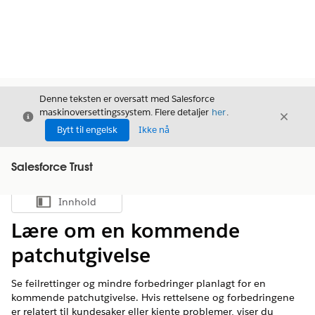
Denne teksten er oversatt med Salesforce
maskinoversettingssystem. Flere detaljer
her
.
Avslutt
Avslut
Avslutt
Bytt til engelsk
Ikke nå
Salesforce Trust
Innhold
Vis innholdsfortegnelse
Lære om en kommende
patchutgivelse
Se feilrettinger og mindre forbedringer planlagt for en
kommende patchutgivelse. Hvis rettelsene og forbedringene
er relatert til kundesaker eller kjente problemer, viser du