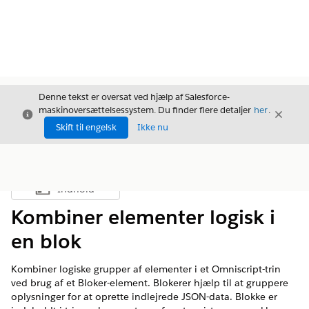
Denne tekst er oversat ved hjælp af Salesforce-
maskinoversættelsessystem. Du finder flere detaljer
her
.
Luk
Luk
Luk
Skift til engelsk
Ikke nu
Indhold
Vis indholdsfortegnelse
Kombiner elementer logisk i
en blok
Kombiner logiske grupper af elementer i et Omniscript-trin
ved brug af et Bloker-element. Blokerer hjælp til at gruppere
oplysninger for at oprette indlejrede JSON-data. Blokke er