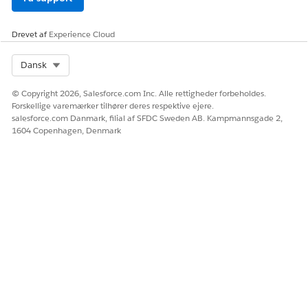
Ingen blokerings-JSON:
Drevet af
Experience Cloud
Select Org
Dansk
© Copyright 2026, Salesforce.com Inc. Alle rettigheder forbeholdes.
Forskellige varemærker tilhører deres respektive ejere.
salesforce.com Danmark, filial af SFDC Sweden AB. Kampmannsgade 2,
1604 Copenhagen, Denmark
Block JSON
Gentagelig blok-JSON