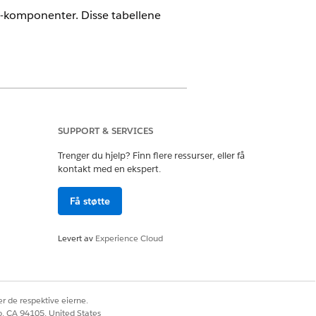
io-komponenter. Disse tabellene
sielle løsninger
gg deg på som systemadministrator.
SUPPORT & SERVICES
nn og velg
Omnistudio
under Oppsett.
tiver OmniStudio-tillatelsen for
Trenger du hjelp? Finn flere ressurser, eller få
ganisasjonen.
kontakt med en ekspert.
du ikke ser alternativet,
Få støtte
ollerer du at organisasjonen har
tudio-lisenser. Kontakt din
force-kundeansvarlig hvis det er
Levert av
Experience Cloud
 for lisenser.
Når du har aktivert
TIPS
r de respektive eierne.
OmniStudio-tillatelser, kan det
co, CA 94105, United States