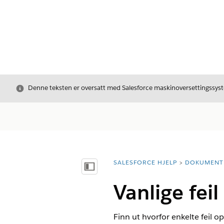
Avslutt
Denne teksten er oversatt med Salesforce maskinoversettingssyste
SALESFORCE HJELP
DOKUMENT
Du er her:
Vis innholdsfortegnelse
Vanlige fei
Finn ut hvorfor enkelte feil 