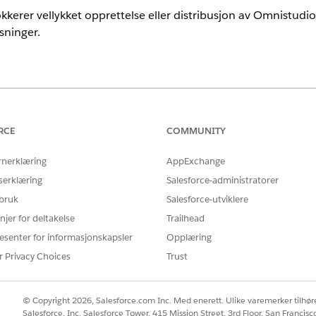
okkerer vellykket opprettelse eller distribusjon av Omnistud
øsninger.
Potensielle årsaker
Poten
 OmniStudio-
Denne feilen oppstår når du prøver å bruke
Lo
RCE
COMMUNITY
elser før du
Omnistudio-funksjoner, men Omnistudio-
Fi
tillatelsen er ikke aktivert på
Ak
rnerklæring
AppExchange
organisasjonsnivå. Omnistudio må være
or
aktivert før du kan opprette eller behandle
serklæring
Salesforce-administratorer
Hvis 
Omniskript, FlexCard,
 bruk
Salesforce-utviklere
Integrasjonsprosedyrer eller
kontr
Datatilordninger.
njer for deltakelse
Trailhead
OmniS
Sales
esenter for informasjonskapsler
Opplæring
behov
r Privacy Choices
Trust
© Copyright 2026, Salesforce.com Inc. Med enerett. Ulike varemerker tilhøre
Salesforce, Inc. Salesforce Tower, 415 Mission Street, 3rd Floor, San Francis