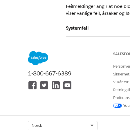
Feilmeldinger angir at noe bl
viser vanlige feil, årsaker og l
Systemfeil
Feilmelding
Denne organisasjonen har ikke
SALESFO
tillatelser aktivert. Aktiver tillat
bruker denne funksjonen.
Personve
1-800-667-6389
Sikkerhet
Vilkår for
Retningsli
Preferans
You
Select Org
Norsk