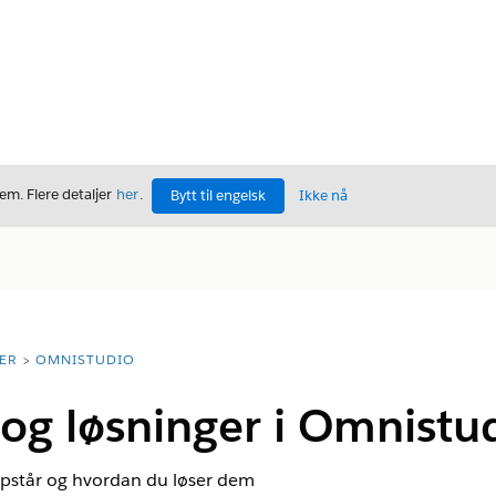
m. Flere detaljer
her
.
Bytt til engelsk
Ikke nå
ER
OMNISTUDIO
l og løsninger i Omnistu
oppstår og hvordan du løser dem