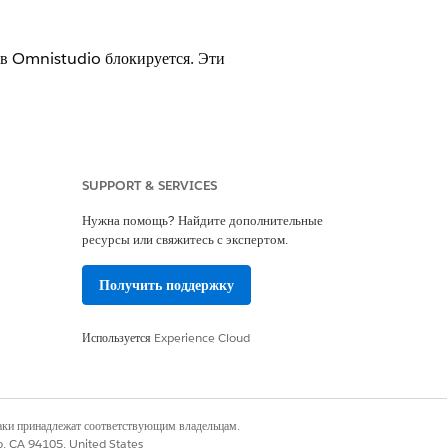
ов Omnistudio блокируется. Эти
циальные решения
SUPPORT & SERVICES
йдите от имени системного
Нужна помощь? Найдите дополнительные
министратора.
ресурсы или свяжитесь с экспертом.
меню «Настройка» найдите и откройте
mnistudio
.
Получить поддержку
лючите полномочие Omnistudio для
шей организации.
параметр не отображается, проверьте
Используется
Experience Cloud
чие лицензий Omnistudio в вашей
изации. Обратитесь к менеджеру по
е с клиентами Salesforce, если
наки принадлежат соответствующим владельцам.
ы лицензии.
co, CA 94105, United States