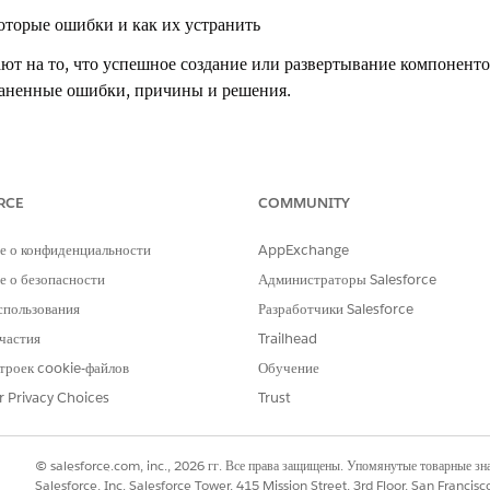
оторые ошибки и как их устранить
ют на то, что успешное создание или развертывание компонент
аненные ошибки, причины и решения.
Потенциальные причины
Потен
RCE
COMMUNITY
полномочия
Данная ошибка возникает при попытке
Во
е о конфиденциальности
AppExchange
овать данную
использования функций Omnistudio, но
ад
полномочие Omnistudio не включено на
В 
 о безопасности
Администраторы Salesforce
уровне организации. Omnistudio должен быть
O
спользования
Разработчики Salesforce
включен, прежде чем вы сможете создавать
Вк
мультискрипты, Flexcard, процедуры
ва
частия
Trailhead
интеграции или соотнесения данных или
Если 
троек cookie-файлов
Обучение
управлять ими.
нали
r Privacy Choices
Trust
орган
работ
© salesforce.com, inc., 2026 гг. Все права защищены. Упомянутые товарные з
нужн
Salesforce, Inc. Salesforce Tower, 415 Mission Street, 3rd Floor, San Francis