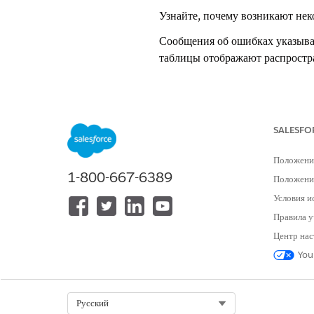
Узнайте, почему возникают нек
Сообщения об ошибках указыва
таблицы отображают распростр
Системные ошибки
Сообщение об ошибке
SALESFO
В этой организации не включены 
Положени
Omnistudio. Прежде чем использ
1-800-667-6389
функцию, включите полномочия.
Положение
Условия и
Правила у
Центр нас
You
Select Org
Русский