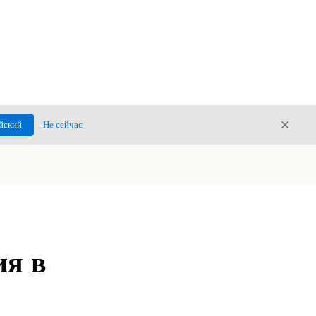
Закры
йский
Не сейчас
Закрыт
ия в