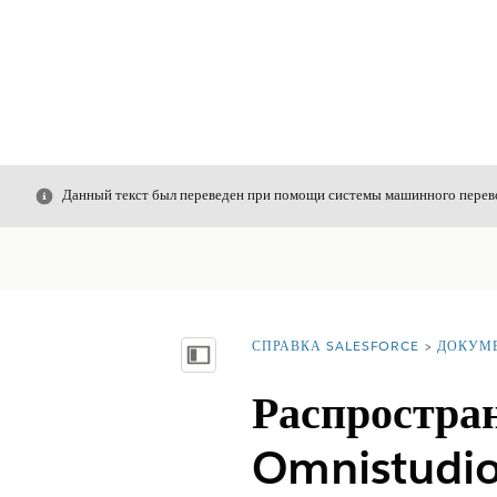
Закрыть
Данный текст был переведен при помощи системы машинного перево
СПРАВКА SALESFORCE
ДОКУМ
Вы находитесь здесь:
Показать содержание
Распростра
Omnistudi