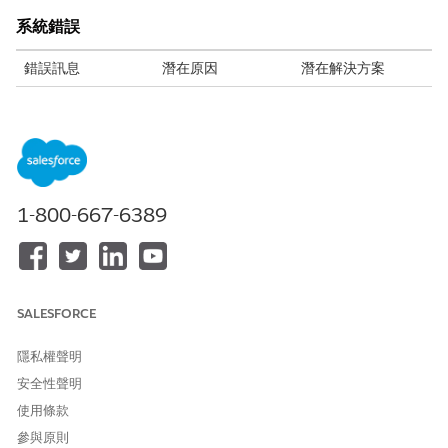
系統錯誤
錯誤訊息
潛在原因
潛在解決方案
此組織沒有已啟用
當您嘗試使用
以系統管理員的
Omnistudio 權
Omnistudio 功能,
身分登入。
限。請先啟用權限
但未在組織層級啟
進入「設定」,
再使用此功能。
用 Omnistudio 權
尋找並選取
限時,會發生此錯
「
Omnistudio
誤。您必須先啟用
」。
1-800-667-6389
Omnistudio,才能
為您的組織啟用
建立或管理
Omnistudio 權
Omniscript、
限。
FlexCard、整合程
如果您看不到該選
序或資料對應器。
項,請確認您的組織
SALESFORCE
具有 Omnistudio
授權。如果需要授
隱私權聲明
權,請連絡您的
安全性聲明
Salesforce 帳戶主
管。
使用條款
參與原則