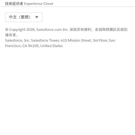
技術提供者
Experience Cloud
助理將元件移轉至
Omnistudio 標準
執行
階段。
Select Org
中文（繁體）
© Copyright 2026, Salesforce.com Inc. 保留所有權利。各個商標屬於其個別
Omniscript 錯誤
擁有者。
Salesforce, Inc. Salesforce Tower, 415 Mission Street, 3rd Floor, San
錯誤訊息
潛在原因
潛在解決方案
Francisco, CA 94105, United States
您無法更新或刪除
嘗試刪除已啟用
進入 App
已啟用的
的 Omniscript
Launcher,尋找
Omniscript 記錄。
嘗試更新已啟用
並選取
停用記錄,然後再試
Omniscript 上
「
Omniscript
一次。
的結構欄位
」。
嘗試變更已啟用
找到您要修改或
Omniscript 上
刪除的
的「類型」、
Omniscript。
「子類型」或
記下目前的版
「語言」
本,並針對即將
停用的情況警告
使用者。
取消選取「
已啟
用」
」核取方塊