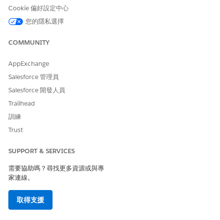
Cookie 偏好設定中心
您的隱私選擇
啟用
小秘訣
COMMUNITY
Omnistudio 權
限後,可能需要數
分鐘的時間,變更
AppExchange
才會在整個組織
Salesforce 管理員
中移入。如果您
Salesforce 開發人員
繼續看到此錯誤,
請嘗試登出並重
Trailhead
新登入。
訓練
Trust
由於您的組織包含
您的組織中會啟用
必須先停用這兩個
SUPPORT & SERVICES
自訂記錄,因此我們
其中一個或兩個
組態,才能啟用
無法開啟「全域自
「Omni 互動組
Omni 全域自動編
需要協助嗎？尋找更多資源或與專
動編號」。使用移
態」:RollbackDRC
號。解決此錯誤的
家連線。
轉工具將資料移轉
hanges、
最佳方法是執行
至標準物件和記錄,
RollbackIPChange
Omnistudio 移轉
s。
然後再試一次。
取得支援
助理。如需詳細資
訊,請參閱
使用
Omnistudio 移轉