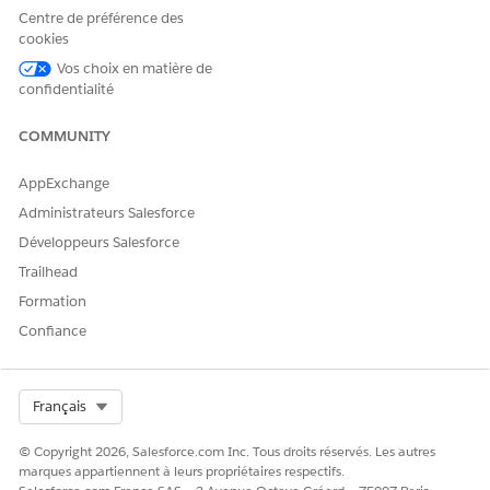
Cartes d'interface utilisateur Omni
Centre de préférence des
Revenez dans la page Paramètres d'objet, sélectionnez
cookies
l'objet
Sessions enregistrées Omniscript
, puis cliquez sur
Vos choix en matière de
Modifier
.
confidentialité
Dans la section Autorisations d'objet, désactivez les cases
suivantes :
COMMUNITY
Créer
Modifier
AppExchange
Supprimer
Administrateurs Salesforce
Dans la même section, sélectionnez
Afficher tous les
Développeurs Salesforce
champs
.
Trailhead
Enregistrez vos modifications.
Formation
Confiance
CET ARTICLE A-T-IL RÉSOLU VOTRE PROBLÈME ?
Dites-nous ce que nous pouvons améliorer !
Select Org
Français
Oui
Non
© Copyright 2026, Salesforce.com Inc. Tous droits réservés. Les autres
marques appartiennent à leurs propriétaires respectifs.