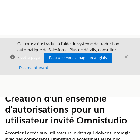
Ce texte a été traduit à l’aide du système de traduction
automatique de Salesforce. Plus de détails, consultez
Fermer
Ferme
<
cette page
.
Basculer vers la page en anglais
Fermer
Pas maintenant
Table des
Afficher la table des matières
matières
Création d'un ensemble
d'autorisations pour un
utilisateur invité Omnistudio
Accordez l'accès aux utilisateurs invités qui doivent interagir
avec des composants Omnistudio accessibles au public.