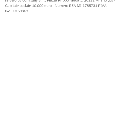
salesforce.com Italy S.r.l., Piazza Filippo Meda 5, 20121 Milano (MI)
Capitale sociale 10.000 euro - Numero REA MI-1785731 P.IVA
04959160963