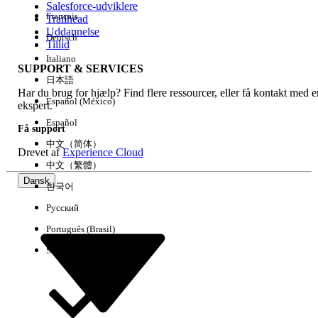
Salesforce-udviklere
Français
Trailhead
Experience
Uddannelse
Deutsch
Tillid
Italiano
SUPPORT & SERVICES
日本語
Har du brug for hjælp? Find flere ressourcer, eller få kontakt med e
Ryd alle
Udført
Español (México)
ekspert.
Español
Få support
中文（简体）
Drevet af
Experience Cloud
中文（繁體）
Dansk
한국어
Русский
Português (Brasil)
Suomi
Ingen resultater