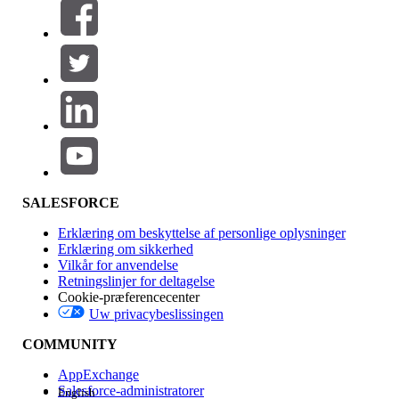
Filtrer efter (0)
VÆLG FILTRE
Tilføj
Produktområde
Funktionspåvirkning
SALESFORCE
Erklæring om beskyttelse af personlige oplysninger
Erklæring om sikkerhed
Vilkår for anvendelse
Retningslinjer for deltagelse
Cookie-præferencecenter
Uw privacybeslissingen
Version
COMMUNITY
AppExchange
Salesforce-administratorer
English