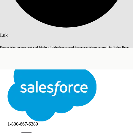
Søg
Luk
Denne tekst er oversat ved hjælp af Salesforce-maskinoversættelsessystem. Du finder flere
Skift til engelsk
Ikke nu
detaljer
her
.
Luk
Luk
1-800-667-6389