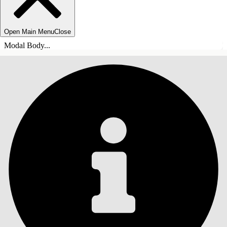
Open Main Menu
Close
Modal Body...
INDHOLD
Søg
Vis indholdsfortegnelse
Indhold