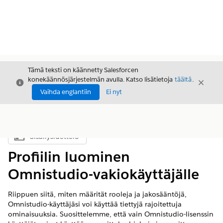
Tämä teksti on käännetty Salesforcen
konekäännösjärjestelmän avulla. Katso lisätietoja
täältä
.
Sulje
Sulje
Sulje
Vaihda englantiin
Ei nyt
Sisällysluettelo
Näytä sisällysluettelo
Profiilin luominen
Omnistudio-vakiokäyttäjälle
Riippuen siitä, miten määrität rooleja ja jakosääntöjä,
Omnistudio-käyttäjäsi voi käyttää tiettyjä rajoitettuja
ominaisuuksia. Suosittelemme, että vain Omnistudio-lisenssin