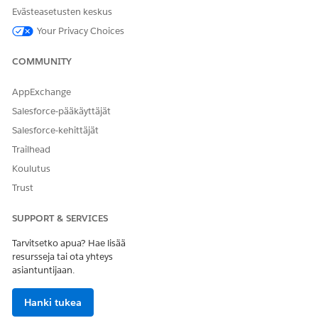
Omni-prosessit
Evästeasetusten keskus
Omni-prosessien kokoelmat
Your Privacy Choices
Omni-prosessin elementit
Omni-datan transformaatiot
COMMUNITY
Omni Data -transformaation kokoonpanot
Omni Data -transformaatioiden kohteet
AppExchange
Omni-käyttöliittymäkortit
Salesforce-pääkäyttäjät
Omni-käyttöliittymäkorttien kokoonpanot
Salesforce-kehittäjät
Lisätietoja Omnistudio sObject -kuvauksista on kohdassa
Trailhead
Omnistudio sObject Descriptions
.
Koulutus
Trust
RATKAISIKO TÄMÄ ARTIKKELI ONGELMASI?
SUPPORT & SERVICES
Anna palautetta, jotta voimme kehittyä!
Tarvitsetko apua? Hae lisää
Kyllä
Ei
resursseja tai ota yhteys
asiantuntijaan.
Hanki tukea