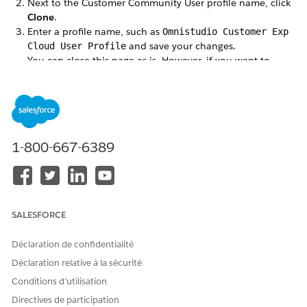
Next to the Customer Community User profile name, click
Clone
.
Enter a profile name, such as
Omnistudio Customer Exp
and save your changes.
Cloud User Profile
You can close this page as is. However, if you want to
make any changes, you may configure them as per your
org's needs.
1-800-667-6389
CET ARTICLE A-T-IL RÉSOLU VOTRE PROBLÈME ?
Dites-nous ce que nous pouvons améliorer !
Oui
Non
SALESFORCE
Déclaration de confidentialité
Déclaration relative à la sécurité
Conditions d’utilisation
Directives de participation