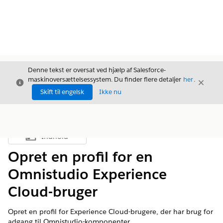
Denne tekst er oversat ved hjælp af Salesforce-
maskinoversættelsessystem. Du finder flere detaljer
her
.
Luk
Luk
Luk
Skift til engelsk
Ikke nu
Indhold
Vis indholdsfortegnelse
Opret en profil for en
Omnistudio Experience
Cloud-bruger
Opret en profil for Experience Cloud-brugere, der har brug for
adgang til Omnistudio-komponenter.