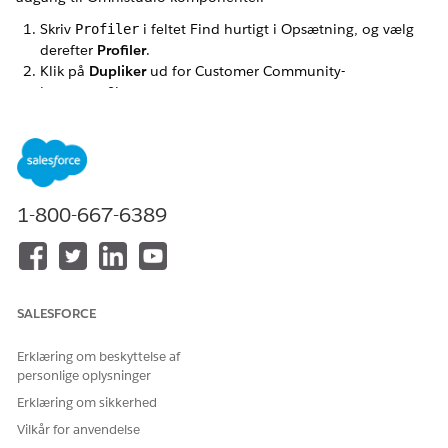
Skriv
i feltet Find hurtigt i Opsætning, og vælg
Profiler
derefter
Profiler
.
Klik på
Dupliker
ud for Customer Community-
brugerprofilenavnet.
Angiv et profilnavn, f.eks.
Omnistudio Customer Exp
, og gem dine ændringer.
Cloud-brugerprofil
Du kan lukke denne side, som den er. Men hvis du ønsker
at foretage ændringer, kan du konfigurere dem i henhold
til din organisations behov.
1-800-667-6389
LØSTE DENNE ARTIKEL DIT PROBLEM?
Giv os besked, så vi kan forbedre os!
SALESFORCE
Ja
Nej
Erklæring om beskyttelse af
personlige oplysninger
Erklæring om sikkerhed
Vilkår for anvendelse