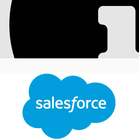
Erstellen eines Pro
Experience Cloud-B
Erstellen Sie ein Profil für Experience Cloud-Ben
Geben Sie unter "Setup" im Feld "Schnellsuche" d
Klicken Sie neben dem Profilnamen "Kunden-Com
Geben Sie einen Profilnamen ein, beispielsweise
O
Änderungen.
Sie können diese Seite so schließen, wie sie is
Anforderungen Ihrer Organisation konfigurieren.
KONNTEN SIE IHR PROBLEM MITHILFE DIESES ARTIKEL
Geben Sie uns Feedback, damit wir uns verbessern könn