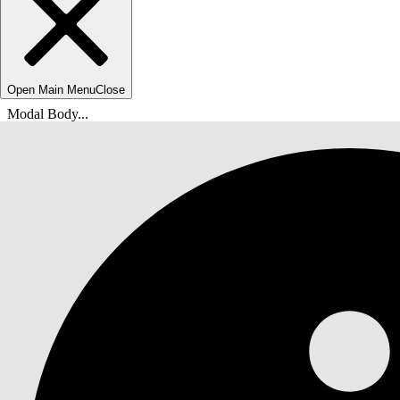
Open Main Menu
Close
Modal Body...
Sie befinden sich hier:
Salesforce-Hilfe
Dokumente
Omnistudio