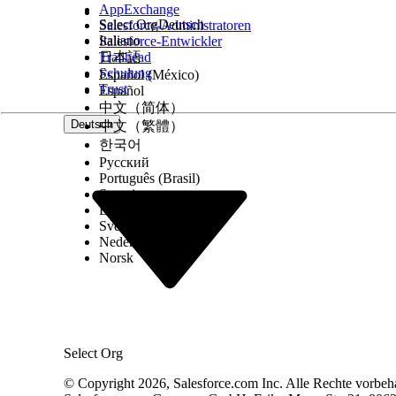
AppExchange
Select Org
Deutsch
Salesforce-Administratoren
Italiano
Salesforce-Entwickler
Trailhead
日本語
Schulung
Español (México)
Trust
Español
中文（简体）
Deutsch
中文（繁體）
한국어
Русский
Português (Brasil)
Suomi
Dansk
Svenska
Nederlands
Norsk
Select Org
© Copyright 2026, Salesforce.com Inc. Alle Rechte vorbeh