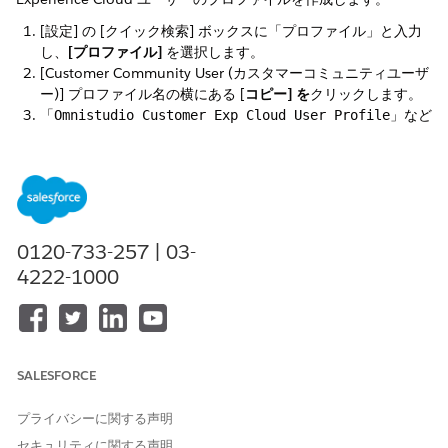
[設定] の [クイック検索] ボックスに
と入力
「プロファイル」
し、
[プロファイル]
を選択します。
[Customer Community User (カスタマーコミュニティユーザ
ー)] プロファイル名の横にある [
コピー] を
クリックします。
「
」など
Omnistudio Customer Exp Cloud User Profile
のプロファイル名を入力し、変更を保存します。
このページはそのまま閉じてもかまいません。ただし、変更す
る場合は、組織のニーズに応じて設定できます。
0120-733-257 | 03-
この記事で問題は解決されましたか?
4222-1000
ご意見をお待ちしております。
はい
いいえ
SALESFORCE
プライバシーに関する声明
セキュリティに関する声明