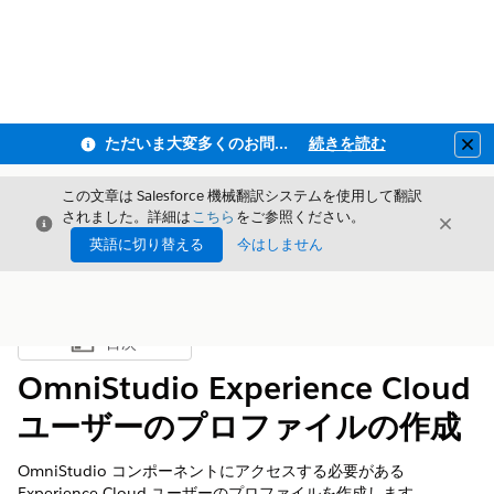
ただいま大変多くのお問い合わせをいただいており、ご連絡までにお時間を頂戴しております
続きを読む
Clo
この文章は Salesforce 機械翻訳システムを使用して翻訳
されました。詳細は
こちら
をご参照ください。
閉じる
閉じ
閉じる
英語に切り替える
今はしません
目次
目次を表示
OmniStudio Experience Cloud
ユーザーのプロファイルの作成
OmniStudio コンポーネントにアクセスする必要がある
Experience Cloud ユーザーのプロファイルを作成します。