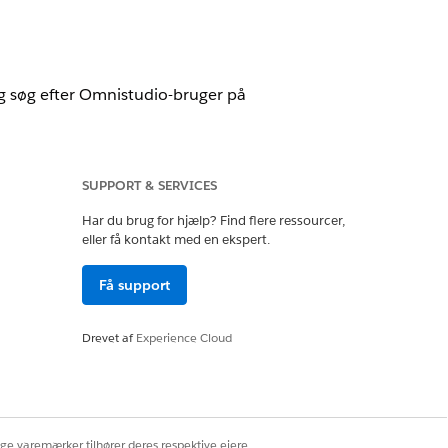
og søg efter Omnistudio-bruger på
igere og slette Omnistudio-
SUPPORT & SERVICES
ere den efterfølgende procedure til
Har du brug for hjælp? Find flere ressourcer,
eller få kontakt med en ekspert.
Få support
t valg. Som standard er API-navnet det
Drevet af
Experience Cloud
re begge afkrydsningsfelter på siden og
tede brugere, kan du lade tilladelsen
ige varemærker tilhører deres respektive ejere.