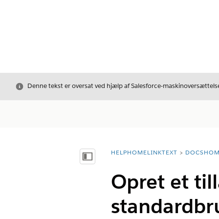
Luk
Denne tekst er oversat ved hjælp af Salesforce-maskinoversættelse
HELPHOMELINKTEXT
DOCSHOM
breadcrumbDescription
Vis indholdsfortegnelse
Opret et ti
standardbr