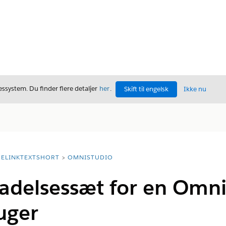
ssystem. Du finder flere detaljer
her
.
Skift til engelsk
Ikke nu
ELINKTEXTSHORT
OMNISTUDIO
lladelsessæt for en Omni
uger