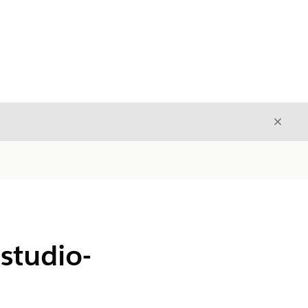
Luk
Luk
studio-