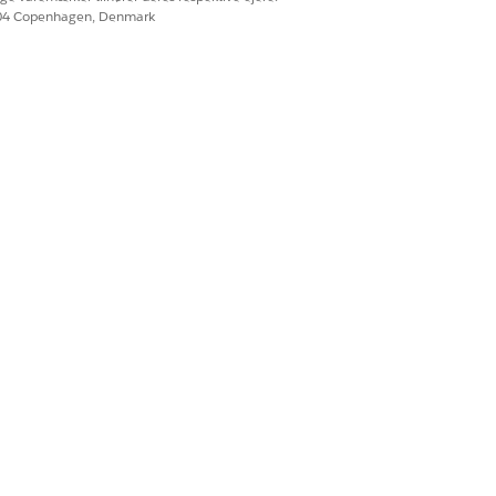
604 Copenhagen, Denmark
skyttet bruger, skal du kun markere
Ja
Nej