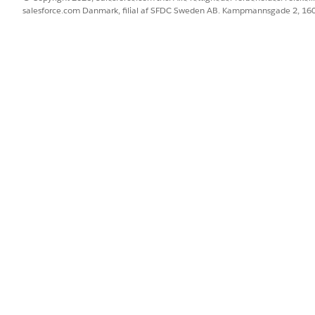
g vælg objektet
Omni-processer
på listen.
salesforce.com Danmark, filial af SFDC Sweden AB. Kampmannsgade 2, 1
 adganger i afsnittet Objekttilladelser. Hvis du opretter en skrivebe
s alle felter
.
ekter:
r
er
BLEM?
 os!