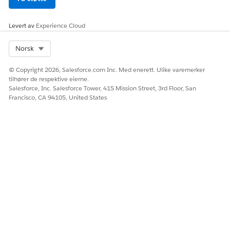
Omniprosesskompilasjoner
Omniprosesselementer
Levert av
Experience Cloud
Omniskriptlagrede økter
Select Org
Norsk
© Copyright 2026, Salesforce.com Inc. Med enerett. Ulike varemerker
HJALP DENNE ARTIKKELEN MED Å LØSE PROBLEMET DITT?
tilhører de respektive eierne.
La oss få vite det slik at vi kan forbedre!
Salesforce, Inc. Salesforce Tower, 415 Mission Street, 3rd Floor, San
Francisco, CA 94105, United States
Ja
Nei