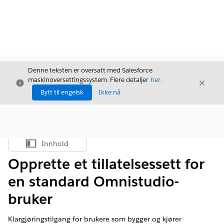
Denne teksten er oversatt med Salesforce
maskinoversettingssystem. Flere detaljer
her
.
Avslutt
Avslut
Avslutt
Bytt til engelsk
Ikke nå
Innhold
Vis innholdsfortegnelse
Opprette et tillatelsessett for
en standard Omnistudio-
bruker
Klargjøringstilgang for brukere som bygger og kjører