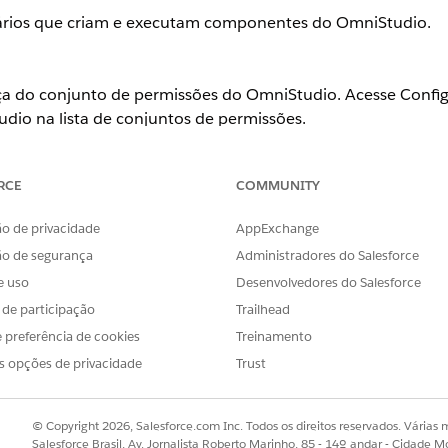
uários que criam e executam componentes do OmniStudio.
nça do conjunto de permissões do OmniStudio. Acesse Confi
dio na lista de conjuntos de permissões.
 que o usuário para o qual você está provisionando o acesso esteja a
RCE
COMMUNITY
udio. Se você quiser provisionar o acesso somente leitura, modif
essos Ler, Visualizar todos os registros e Visualizar todos os campo
o de privacidade
AppExchange
ão de segurança
Administradores do Salesforce
na caixa Busca rápida e selecione
Conjuntos de permissões
.
e uso
Desenvolvedores do Salesforce
issões Usuário do OmniStudio, clique em
Clonar
.
s de participação
Trailhead
ou qualquer outro rótulo de sua escolha.
 padrão do OmniStudio
 preferência de cookies
Treinamento
es que acabou de criar e clique em
Permissões do sistema
.
s opções de privacidade
Trust
s caixas de seleção estejam marcadas. Se não estiverem, clique em
as alterações. Se você pretende que esse conjunto de permissões se
bilitar administrador/desenvolvedor para criar novas instâncias 
© Copyright 2026, Salesforce.com Inc. Todos os direitos reservados. Várias m
njunto de permissões
para voltar à página anterior.
Salesforce Brasil, Av. Jornalista Roberto Marinho, 85 - 14º andar - Cidade M