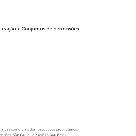
guração > Conjuntos de permissões
utorizado a criar, modificar e excluir
ique o procedimento a seguir para
s, quando aplicável.
 Por padrão, o Nome da API é o
Editar
, marque ambas as caixas de
ja usado para usuários somente leitura,
do SO/DR/IP
permanecer desmarcada.
arcas comerciais dos respectivos proprietários.
onções, São Paulo - SP, 04575-000 Brasil