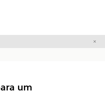
Fecha
Fechar
para um