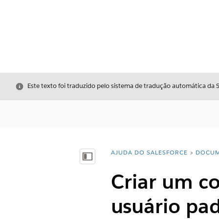
Fechar
Este texto foi traduzido pelo sistema de tradução automática da 
AJUDA DO SALESFORCE
DOCUM
Você está aqui:
Mostrar índice
Criar um c
usuário pa