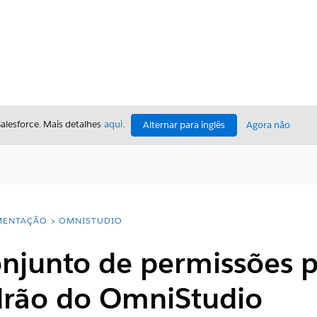
Salesforce. Mais detalhes
aqui
.
Alternar para inglês
Agora não
ENTAÇÃO
OMNISTUDIO
onjunto de permissões 
drão do OmniStudio