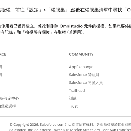
權限集授權。前往「設定」>「權限集」,然後在權限集清單中尋找「Omn
用者已獲得建立、修改和刪除 Omnistudio 元件的授權。如果您要
有記錄」和「檢視所有欄位」存取權 (若適用)。
方塊中輸入
,然後選取「
權限集
」。
Perm
權限集旁邊,按一下「
複製
」。
RCE
COMMUNITY
或任何您選擇的其他標籤。依預設,API 名稱相同。按一下
dio 標準使用者
按一下「
系統權限
」。
明
AppExchange
否,請按一下「
編輯
」,選取頁面上的兩個核取方塊,然後儲存您的變更。如
明
Salesforce 管理員
 OS/DR/IP 例項
」權限保持為取消選取狀態。
Salesforce 開發人員
上一頁。
Trailhead
單中選取「
Omni 程序」
物件。
權限」區段中提供所有存取權。如果您要建立唯讀使用者,請僅選取「
讀取
 偏好設定中心
訓練
的隱私選擇
Trust
© Copyright 2026, Salesforce.com Inc. 保留所有權利。各個商標屬於其個
段
Salesforce, Inc. Salesforce Tower, 415 Mission Street, 3rd Floor, San Francis