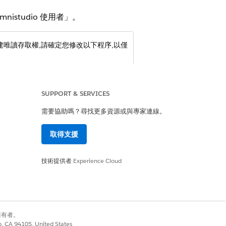
istudio 使用者」。
佈建唯讀存取權,請確定您修改以下程序,以僅
SUPPORT & SERVICES
「
儲存
」。
需要協助嗎？尋找更多資源或與專家連線。
果您想要將此權限集用於唯讀使用者,您可
取得支援
技術提供者
Experience Cloud
」和「檢視所有欄位
」核取方塊。
別擁有者。
co, CA 94105, United States