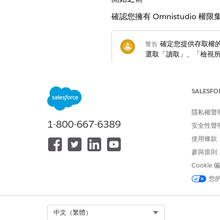
確認您擁有 Omnistudio 
確定您提供存取權的使
警告
選取「讀取」、「檢視所
進入「設定」,在「快速尋找」
在「Omnistudio 使用者」
SALESFO
針對「標籤」,輸入
Omnistu
開啟您剛才建立的權限集,然後
隱私權聲
確定兩個核取方塊皆已勾選。若
1-800-667-6389
安全性聲
以讓「
啟用管理員/開發人員建立新
使用條款
按一下「
權限集概觀」,
以返回
參與原則
按一下「
物件設定
」,然後從清
按一下「
編輯
」,然後在「物件
Cookie
儲存您的變更。
您
針對這些物件重複這些步驟:
Omni 流程編譯
Omni 流程元素
Select Org
中文（繁體）
OmniScript 儲存的工作階