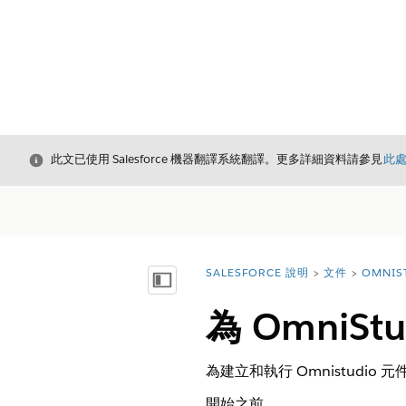
結束
此文已使用 Salesforce 機器翻譯系統翻譯。更多詳細資料請參見
此
SALESFORCE 說明
文件
OMNIS
您位於此處：
顯示目錄
為 OmniS
為建立和執行 Omnistudio
開始之前