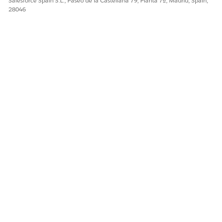
Salesforce Spain S.L., Paseo de la Castellana 79, Planta 7ª, Madrid, Spain,
28046