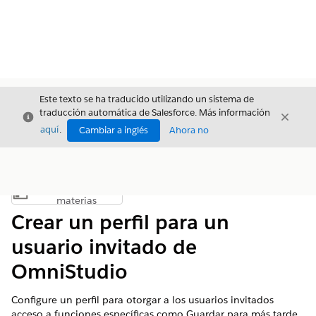
Este texto se ha traducido utilizando un sistema de
traducción automática de Salesforce. Más información
Cerrar
Cerrar
Cerrar
aquí
.
Cambiar a inglés
Ahora no
Índice de
Mostrar índice de materias
materias
Crear un perfil para un
usuario invitado de
OmniStudio
Configure un perfil para otorgar a los usuarios invitados
acceso a funciones específicas como Guardar para más tarde.