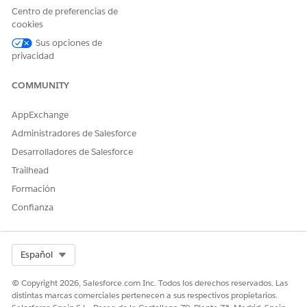
Centro de preferencias de
¿RESOLVIÓ ESTE ARTÍCULO SU PROBLEMA?
cookies
¡Háganos saber cómo podemos mejorar!
Sus opciones de
privacidad
Sí
No
COMMUNITY
AppExchange
Administradores de Salesforce
Desarrolladores de Salesforce
Trailhead
Formación
Confianza
Select Org
Español
© Copyright 2026, Salesforce.com Inc. Todos los derechos reservados. Las
distintas marcas comerciales pertenecen a sus respectivos propietarios.