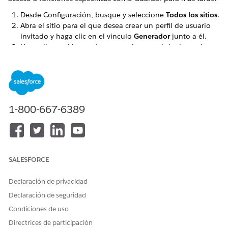
Desde Configuración, busque y seleccione
Todos los sitios
.
Abra el sitio para el que desea crear un perfil de usuario
invitado y haga clic en el vínculo
Generador
junto a él.
Haga clic en el icono de engranaje para abrir el panel
Configuración. Verá la ficha General para la configuración
general.
Haga clic en el vínculo de perfil en la sección Perfil de
usuario invitado. Normalmente se denomina
<Su nombre
de sitio> Perfil
.
1-800-667-6389
Haga clic en
Modificar
y en la sección Permisos de usuario
generales, seleccione la casilla de verificación
Permite a
consumidores y socios ejecutar OmniScripts, DR, Tarjetas
a través de una comunidad o fuera de plataforma
.
En la sección Permisos de objeto estándar, seleccione
Leer
SALESFORCE
y
Ver todos los campos
para estos objetos:
Procesos de Omni
Declaración de privacidad
Compilaciones de procesos de Omni
Declaración de seguridad
Elementos de procesos de Omni
Condiciones de uso
Directrices de participación