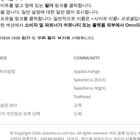
사이트를 열고 옆에 있는
빌더
링크를 클릭합니다.
을 엽니다. 일반 설정에 대한 일반 탭이 표시됩니다.
 프로필 링크를 클릭합니다. 일반적으로 이름은
<사이트 이름> 프로필
입
권한 섹션에서
소비자 및 파트너가 커뮤니티 또는 플랫폼 외부에서 OmniScr
개체에 대해
읽기
및
모든 필드 보기
를 선택합니다.
RCE
COMMUNITY
 처리방침
AppExchange
Salesforce 관리자
?
Salesforce 개발자
Trailhead
 설정 센터
교육
의 개인정보 보호 선택
신뢰
© Copyright 2026, Salesforce.com Inc. All rights reserved. 여러 등
사업자 등록번호 : 120-86-92851 , 대표자 : 벤슨웡 세일즈포스 코리아 서울특