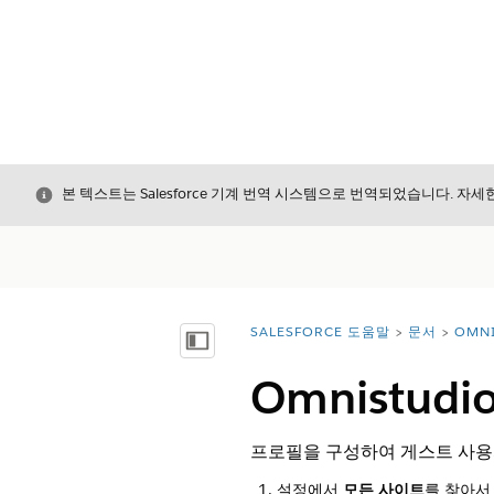
닫기
본 텍스트는 Salesforce 기계 번역 시스템으로 번역되었습니다. 자
SALESFORCE 도움말
문서
OMNI
위치:
목차 표시
Omnistu
프로필을 구성하여 게스트 사용
설정에서
모든 사이트
를 찾아서