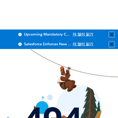
Upcoming Mandatory Changes to Public Key Infrastructure (PKI)
더 많이 읽기
Clo
Salesforce Enforces New Security Requirements in Summer 2026
더 많이 읽기
Clo