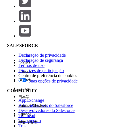
Adicionar
Área de produtos
Impacto do recurso
SALESFORCE
Declaração de privacidade
Declaração de segurança
English
Termos de uso
Diretrizes de participação
Français
Centro de preferência de cookies
Deutsch
Suas opções de privacidade
Edição
Italiano
COMMUNITY
日本語
AppExchange
Administradores do Salesforce
Español (México)
Desenvolvedores do Salesforce
Español
Trailhead
Experiência
Treinamento
中文（简体）
Trust