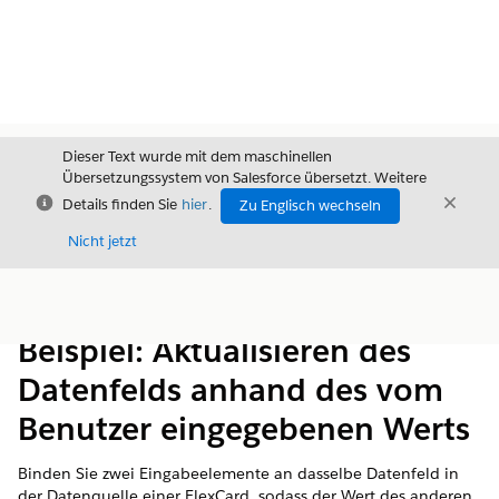
Dieser Text wurde mit dem maschinellen
Übersetzungssystem von Salesforce übersetzt. Weitere
Schließen
Schli
Details finden Sie
hier
.
Zu Englisch wechseln
Schließ
Nicht jetzt
Inhalt
Inhalt anzeigen
Beispiel: Aktualisieren des
Datenfelds anhand des vom
Benutzer eingegebenen Werts
Binden Sie zwei Eingabeelemente an dasselbe Datenfeld in
der Datenquelle einer FlexCard, sodass der Wert des anderen