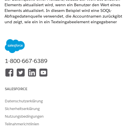
Elements aktualisiert wird, wenn ein Benutzer den Wert eines
Elements aktualisiert. In diesem Beispiel wird eine SOQL-
Abfragedatenquelle verwendet, die Accountnamen zurückgibt
und zeigt, wie ein in ein Texteingabeelement eingegebener
Wert an ein an dasselbe Feld gebundenes
Texteingabeelement weitergeleitet wird.
In diesem Beispiel wird davon ausgegangen, dass Sie die
Datenquelle der FlexCard mit dieser SOQL-Abfrage konfiguriert
haben:
1-800-667-6389
SELECT Name from Account
Konfigurieren Sie die Datenquelle.
Legen Sie
den Datenquellentyp
auf
SOQL-Abfrage
fest.
SALESFORCE
Geben Sie im Abfragetextbereich
SELECT Name from A
ccount
ein.
Datenschutzerklärung
Aktivieren Sie unter "
Wiederholungsoptionen
" die Option
Sicherheitserklärung
Datensätze wiederholen
.
Nutzungsbedingungen
Ziehen Sie ein
Texteingabeelement
aus dem
Teilnahmerichtlinien
Elementbereich auf den Zeichenbereich.