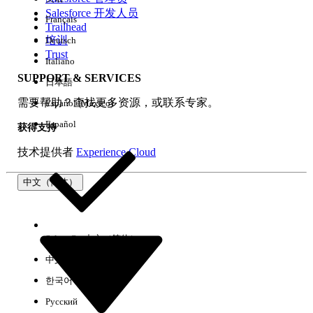
Salesforce 开发人员
Français
体验
Trailhead
培训
Deutsch
Trust
Italiano
SUPPORT & SERVICES
日本語
全部清除
完成
需要帮助？查找更多资源，或联系专家。
Español (México)
Español
获得支持
技术提供者
Experience Cloud
中文（简体）
Select Org
中文（简体）
中文（繁体）
한국어
Русский
没有结果