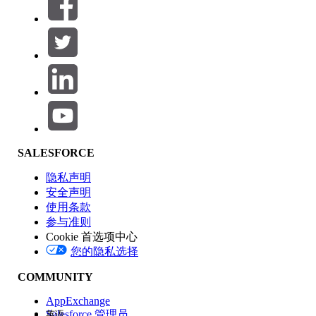
筛选条件： (0)
选择筛选器
添加
产品区域
SALESFORCE
功能影响
隐私声明
安全声明
使用条款
参与准则
Cookie 首选项中心
版本
您的隐私选择
COMMUNITY
AppExchange
Salesforce 管理员
英语