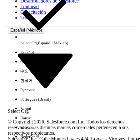
Desarrolladores de Salesforce
Trailhead
Capacitación
Trust
Español (México)
Select Org
Español (México)
Español
中文（简体）
中文（繁體）
한국어
Русский
Português (Brasil)
Suomi
Select Org
Dansk
© Copyright 2026, Salesforce.com Inc. Todos los derechos
reservados. Las distintas marcas comerciales pertenecen a sus
Svenska
respectivos propietarios.
Nederlands
Salesforce, Inc. Calle Montes Urales 424, Lomas - Virreyes, Loma