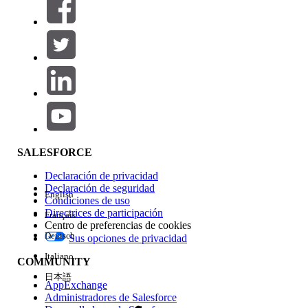
SALESFORCE
Declaración de privacidad
Declaración de seguridad
English
Condiciones de uso
Directrices de participación
Français
Centro de preferencias de cookies
Deutsch
Sus opciones de privacidad
Italiano
COMMUNITY
日本語
AppExchange
Administradores de Salesforce