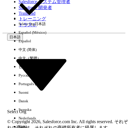
Salesforce システム管理者
Salesforce 開発者
環境
Trailhead
トレーニング
Select Org
日本語
トラスト
Español (México)
日本語
Español
すべてクリア
完了
中文 (简体)
中文（繁體）
한국어
Русский
Português (Brasil)
Suomi
Dansk
Svenska
Select Org
Nederlands
© Copyright 2026, Salesforce.com Inc. All rights reserved. それぞ
Norsk
結果がありません
れの商標は、それぞれの商標所有者に帰属します。