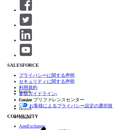
絞り込み条件 (0)
絞り込み条件を選択
追加
製品エリア
SALESFORCE
機能の影響
プライバシーに関する声明
セキュリティに関する声明
利用規約
English
参加ガイドライン:
Cookie プリファレンスセンター
Français
エディション
お客様によるプライバシー設定の選択肢
Deutsch
COMMUNITY
Italiano
AppExchange