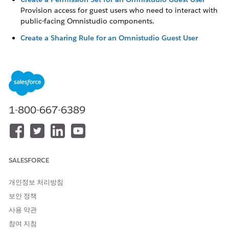
Provision access for guest users who need to interact with
public-facing Omnistudio components.
Create a Sharing Rule for an Omnistudio Guest User
Create sharing rules that allow anonymous users access to
Omnistudio content on Digital Experience sites.
Create a Profile for an Omnistudio Guest User
Configure a profile to grant guest users access to specific
features such as Save for Later.
1-800-667-6389
이 기사를 통해 문제를 해결했습니까?
개선을 위한 의견을 보내주세요.
SALESFORCE
예
아니요
개인정보 처리방침
보안 정책
사용 약관
참여 지침