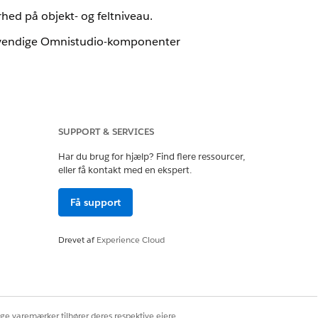
ed på objekt- og feltniveau.
nødvendige Omnistudio-komponenter
-komponenter.
SUPPORT & SERVICES
 oplevelser-lokaliteter.
Har du brug for hjælp? Find flere ressourcer,
eller få kontakt med en ekspert.
ere.
Få support
Drevet af
Experience Cloud
Ja
Nej
ige varemærker tilhører deres respektive ejere.