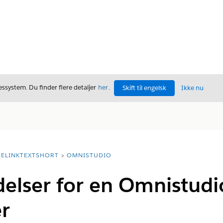
ssystem. Du finder flere detaljer
her
.
Skift til engelsk
Ikke nu
ELINKTEXTSHORT
OMNISTUDIO
delser for en Omnistudi
r