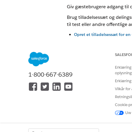
Giv gæstebrugere adgang til 
Brug tilladelsessæt og delin
til test eller andre offentlige
Opret et tilladelsessæt for 
Klargøringsadgang for gæsteb
Opret en delingsregel for en
SALESFO
Opret delingsregler, der till
Opret en profil for en Omnis
Erklæring
Konfigurer en profil for at til
oplysning
1-800-667-6389
Erklæring
Vilkår fo
Retningsli
LØSTE DENNE ARTIKEL DIT PRO
Cookie-p
Giv os besked, så vi kan forbedre
Uw 