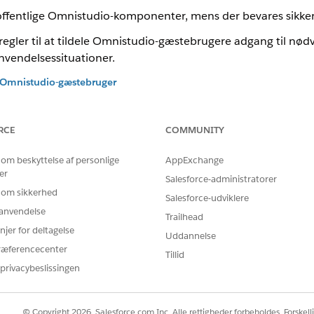
offentlige Omnistudio-komponenter, mens der bevares sikkerh
gsregler til at tildele Omnistudio-gæstebrugere adgang til 
 anvendelsessituationer.
en Omnistudio-gæstebruger
rugere, der har brug for at interagere med offentlige Omnistudio
 Omnistudio-gæstebruger
RCE
COMMUNITY
ader anonyme brugere at få adgang til Omnistudio-indhold på Digitale
tudio-gæstebruger
 om beskyttelse af personlige
AppExchange
dele gæstebrugere adgang til specifikke funktioner, f.eks. Gem til sen
er
Salesforce-administratorer
 om sikkerhed
Salesforce-udviklere
r anvendelse
Trailhead
njer for deltagelse
Uddannelse
BLEM?
ræferencecenter
Tillid
 os!
privacybeslissingen
© Copyright 2026, Salesforce.com Inc. Alle rettigheder forbeholdes. Forskell