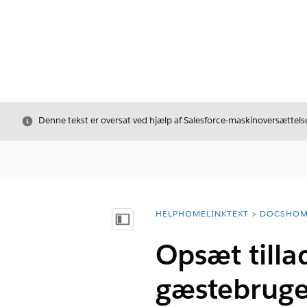
Luk
Denne tekst er oversat ved hjælp af Salesforce-maskinoversættelse
HELPHOMELINKTEXT
DOCSHOM
breadcrumbDescription
Vis indholdsfortegnelse
Opsæt tilla
gæstebruge