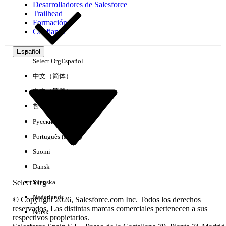
Desarrolladores de Salesforce
Trailhead
Experiencia
Formación
Confianza
Español
Select Org
Español
Borrar todo
Listo
中文（简体）
中文（繁體）
한국어
Русский
Português (Brasil)
Suomi
Dansk
Select Org
Svenska
Nederlands
© Copyright 2026, Salesforce.com Inc. Todos los derechos
reservados. Las distintas marcas comerciales pertenecen a sus
Norsk
respectivos propietarios.
No hay resultados