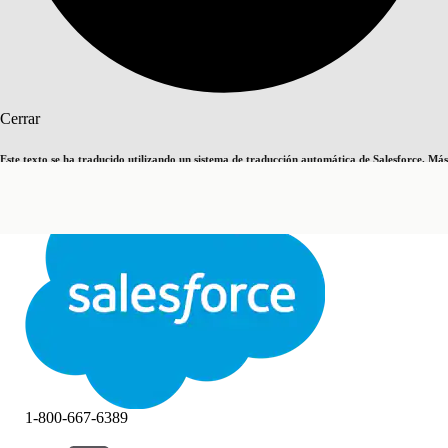
Buscar
Cerrar
Este texto se ha traducido utilizando un sistema de traducción automática de Salesforce. Más
Cambiar a inglés
Ahora no
información
aquí
.
Cerrar
Cerrar
1-800-667-6389