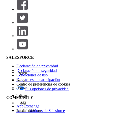
Filtros (0)
SELECCIONAR FILTROS
Agregar
Área de productos
Repercusión de función
SALESFORCE
Declaración de privacidad
Declaración de seguridad
English
Condiciones de uso
Directrices de participación
Français
Centro de preferencias de cookies
Deutsch
Sus opciones de privacidad
Edición
Italiano
COMMUNITY
日本語
AppExchange
Administradores de Salesforce
Español (México)