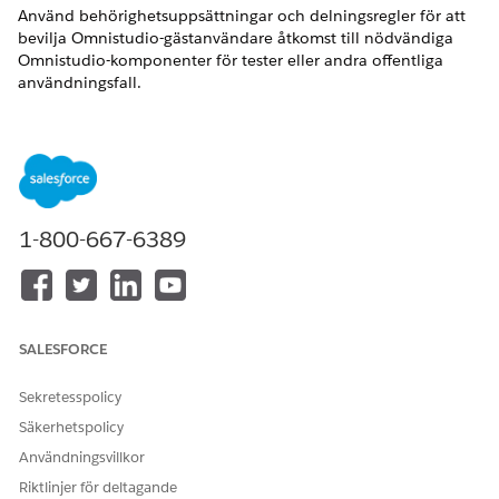
Använd behörighetsuppsättningar och delningsregler för att
bevilja Omnistudio-gästanvändare åtkomst till nödvändiga
Omnistudio-komponenter för tester eller andra offentliga
användningsfall.
Skapa en behörighetsuppsättning för en Omnistudio-
gästanvändare
Provisionera åtkomst för gästanvändare som behöver
interagera med offentliga Omnistudio-komponenter.
Skapa en delningsregel för en Omnistudio-gästanvändare
1-800-667-6389
Skapa delningsregler som ger anonyma användare
åtkomst till Omnistudio-innehåll på Digitala
upplevelsewebbplatser.
Skapa en profil för en Omnistudio-gästanvändare
SALESFORCE
Konfigurera en profil för att ge gästanvändare åtkomst till
specifika funktioner som Spara till senare.
Sekretesspolicy
Säkerhetspolicy
Användningsvillkor
LÖSTE DENNA ARTIKEL DITT PROBLEM?
Riktlinjer för deltagande