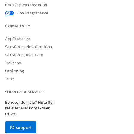
Berätta för oss vad vi kan förbättra!
Cookie-preferenscenter
Dina integritetsval
Ja
Nej
COMMUNITY
AppExchange
Salesforce-administratörer
Salesforce-utvecklare
Trailhead
Utbildning
Trust
SUPPORT & SERVICES
Behöver du hjälp? Hitta fler
resurser eller kontakta en
expert.
Få support