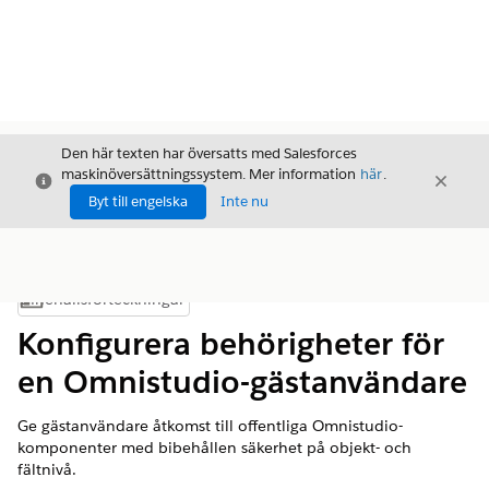
Den här texten har översatts med Salesforces
maskinöversättningssystem. Mer information
här
.
Stäng
Stäng
Stäng
Byt till engelska
Inte nu
Innehållsförteckningar
Visa innehållsförteckning
Konfigurera behörigheter för
en Omnistudio-gästanvändare
Ge gästanvändare åtkomst till offentliga Omnistudio-
komponenter med bibehållen säkerhet på objekt- och
fältnivå.