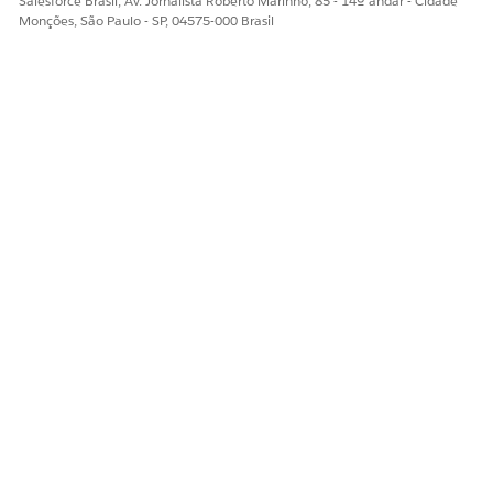
Salesforce Brasil, Av. Jornalista Roberto Marinho, 85 - 14º andar - Cidade
Monções, São Paulo - SP, 04575-000 Brasil
ESTE ARTIGO RESOLVEU SEU PROBLEMA?
Diga-nos para podermos melhorar!
Sim
Não