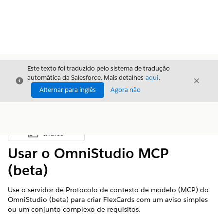
Este texto foi traduzido pelo sistema de tradução
automática da Salesforce. Mais detalhes
aqui
.
Fechar
Fecha
Fechar
Alternar para inglês
Agora não
Índice
Mostrar índice
Usar o OmniStudio MCP
(beta)
Use o servidor de Protocolo de contexto de modelo (MCP) do
OmniStudio (beta) para criar FlexCards com um aviso simples
ou um conjunto complexo de requisitos.