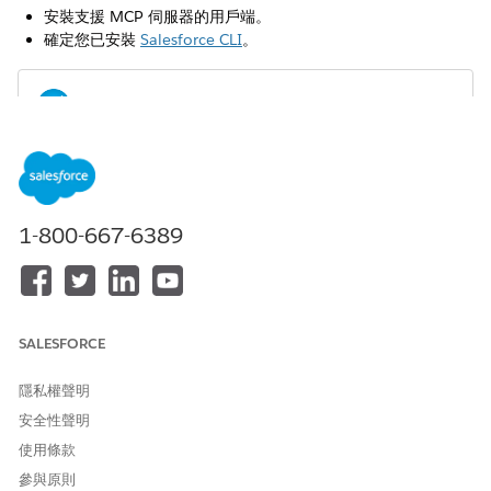
安裝支援 MCP 伺服器的用戶端。
確定您已安裝
Salesforce CLI
。
Omnistudio MCP 是一種試用版或 Beta 版服務,受「
協議
備註
中的 Beta 版服務條款 - Salesforce.com
」約束,如果客戶執行,
則受「簽署的統一試用版協議」的約束,以及「
產品條款目錄
」
1-800-667-6389
中的適用條款。此試用版或 Beta 版服務可由客戶自行決定使
用。
Omnistudio MCP 包含 FlexCard 工具,專為處理各種輸入格式而設
計,包括純文字需求、螢幕快照和詳細的 PDF 規格。您也可以提供
SALESFORCE
影像模擬或 Figma 檔案來定義版面配置。這些工具會自動建構功能
的 FlexCard 骨架、建立資料來源對應,並在模擬環境內產生預覽。
隱私權聲明
若要使用 Omnistudio MCP,請完成下列工作。
安全性聲明
使用條款
在您的 MCP 伺服器用戶端中,將此組態新增至 MCP 組態檔案。
參與原則