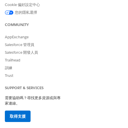
{

Cookie 偏好設定中心
  "omnistudio-mcp": {

您的隱私選擇
    "command": "npx -y @salesforce/omnistudio-mcp"
  }

COMMUNITY
AppExchange
您的用戶端下載所需封裝並啟動伺服器。
Salesforce 管理員
出現提示時,透過 Salesforce CLI 驗證您的組織。
開始新的聊天並新增測試提示以查看您的設定是否運作。您可以
Salesforce 開發人員
使用此提示作為範例:建立顯示「Hello World」文字的
Trailhead
FlexCard。
訓練
Trust
SUPPORT & SERVICES
此文章是否解決您的問題？
請讓我們知道，以便我們改進！
需要協助嗎？尋找更多資源或與專
家連線。
是
否
取得支援