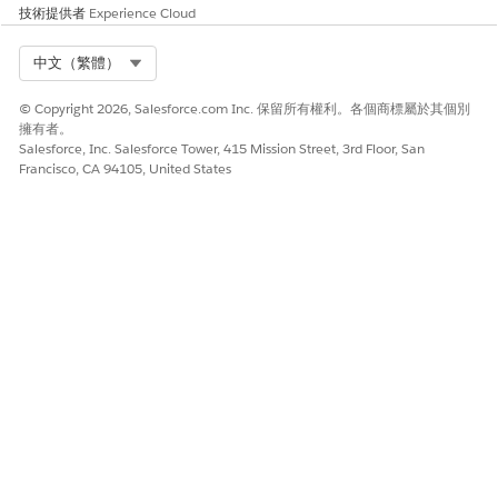
技術提供者
Experience Cloud
Select Org
中文（繁體）
© Copyright 2026, Salesforce.com Inc. 保留所有權利。各個商標屬於其個別
擁有者。
Salesforce, Inc. Salesforce Tower, 415 Mission Street, 3rd Floor, San
Francisco, CA 94105, United States