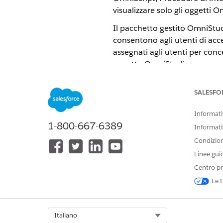
visualizzare solo gli oggetti O
Il pacchetto gestito OmniStudi
consentono agli utenti di acce
assegnati agli utenti per conc
oggetto OmniStudio.
Per informazioni sugli insiemi
SALESFO
La licenz
IMPORTANTE
Informativ
insiemi di autorizzazi
1-800-667-6389
Informati
Condizioni
Per assegnare gli insiemi di a
Linee gui
Per concedere agli utenti l'ac
Centro pr
della piattaforma, vedere
Imp
Le t
Insiemi di autorizzazioni Om
Select Org
Italiano