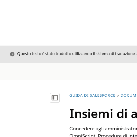
Chiudi
Questo testo è stato tradotto utilizzando il sistema di traduzione 
GUIDA DI SALESFORCE
DOCUM
Ti trovi qui:
Mostra sommario
Insiemi di 
Concedere agli amministratori
OmniScript, Procedure di int