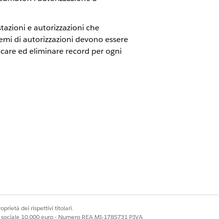
tazioni e autorizzazioni che
iemi di autorizzazioni devono essere
icare ed eliminare record per ogni
ominata OmniStudio e ora include due
un utente OmniStudio Standard
.
atore di esperienze o al di fuori
ience Cloud OmniStudio
.
prietà dei rispettivi titolari.
ale sociale 10.000 euro - Numero REA MI-1785731 P.IVA