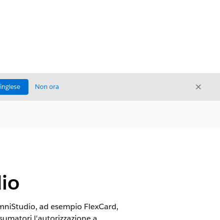
Chiud
'inglese
Non ora
Chiudi
dio
 OmniStudio, ad esempio FlexCard,
umatori l'autorizzazione a