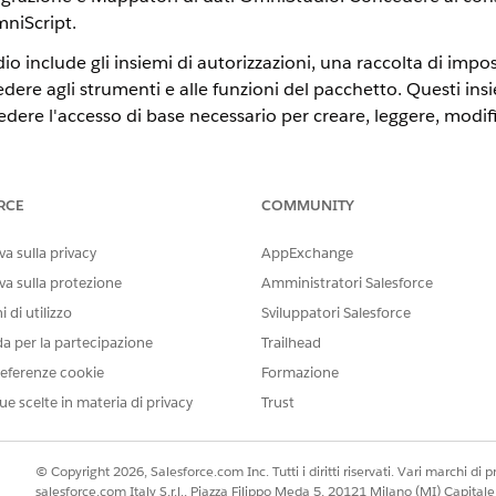
mniScript.
o include gli insiemi di autorizzazioni, una raccolta di impos
dere agli strumenti e alle funzioni del pacchetto. Questi ins
edere l'accesso di base necessario per creare, leggere, modif
 di autorizzazioni, vedere
Insiemi di autorizzazioni
.
RCE
COMMUNITY
a insieme di autorizzazioni Amministratore OmniStudio è stata rin
a sulla privacy
AppExchange
oni disponibili: Amministratore OmniStudio e Utente OmniStudio.
va sulla protezione
Amministratori Salesforce
 di utilizzo
Sviluppatori Salesforce
utorizzazioni, vedere
Impostazione delle autorizzazioni per 
da per la partecipazione
Trailhead
cesso in lettura agli oggetti OmniStudio tramite un sito Gener
eferenze cookie
Formazione
ostazione delle autorizzazioni per un utente del sito Exper
ue scelte in materia di privacy
Trust
niStudio
© Copyright 2026, Salesforce.com Inc. Tutti i diritti riservati. Vari marchi di pro
salesforce.com Italy S.r.l., Piazza Filippo Meda 5, 20121 Milano (MI) Capit