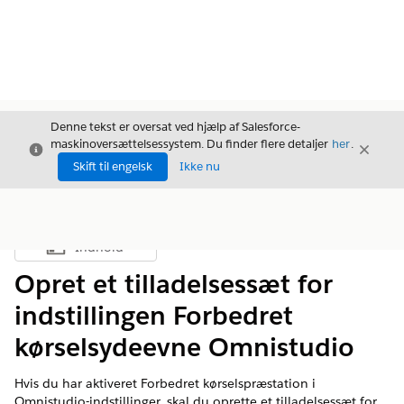
Denne tekst er oversat ved hjælp af Salesforce-
maskinoversættelsessystem. Du finder flere detaljer
her
.
Luk
Luk
Luk
Skift til engelsk
Ikke nu
Indhold
Vis indholdsfortegnelse
Opret et tilladelsessæt for
indstillingen Forbedret
kørselsydeevne Omnistudio
Hvis du har aktiveret Forbedret kørselspræstation i
Omnistudio-indstillinger, skal du oprette et tilladelsessæt for