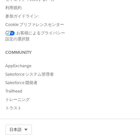
「
」などの
表示ラベ
OmniStudio Additional Permissions
ル
を入力します。デフォルトでは、
API 参照名
は同じです。
利用規約
[
License (ライセンス
)] ドロップダウンはそのままにして、選
参加ガイドライン:
択しないでください。
Cookie プリファレンスセンター
[保存]
をクリックします。
お客様によるプライバシー
[
オブジェクト設定]
をクリックし、[オムニインタラクション
設定の選択肢
アクセス設定]
を
クリックします。
[編集]
をクリックし、[
有効]
チェックボックスで、ユーザーの
COMMUNITY
アクセス要件に従って必須項目を選択します。参照のみユーザ
ー用にこの権限セットを作成する場合は、[
参照]
、[
すべての
AppExchange
レコード
の参照]、および [
すべてのフィールド
の参照] を選択
します。
Salesforce システム管理者
権限セットを保存します。
Salesforce 開発者
この権限セットを必須ユーザーに割り当てます。
Trailhead
トレーニング
トラスト
この記事で問題は解決されましたか?
ご意見をお待ちしております。
Select Org
日本語
はい
いいえ