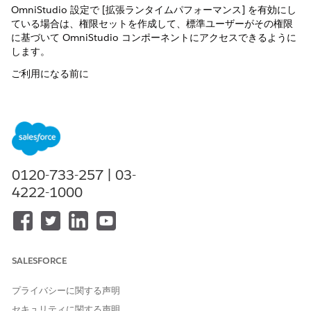
OmniStudio 設定で [拡張ランタイムパフォーマンス] を有効にし
ている場合は、権限セットを作成して、標準ユーザーがその権限
に基づいて OmniStudio コンポーネントにアクセスできるように
します。
ご利用になる前に
[拡張ランタイムパフォーマンス] OmniStudio 設定が有効に
なっていることを確認します。
OmniStudio 権限セットライセンスがあることを確認しま
す。[設定]> [権限セット] に移動して、権限セットのリストで
[
OmniStudio 管理者
] を探します。
0120-733-257 | 03-
必要な権限を持つユーザーを割り当てるために作成する他の権限
4222-1000
セットに加えて、OmniStudio コンポーネントに正しくアクセス
するために必要な Omni Interaction Access Configurations オブ
ジェクトを標準ユーザーに提供するために、個別の権限セットを
作成する必要があります。管理者ユーザーの場合は、この必要は
ありません。
SALESFORCE
[設定] から、[クイック検索] ボックスに「
」と入力し、
権限
[
権限セット]
を選択します。
プライバシーに関する声明
[新規]
をクリックします。
セキュリティに関する声明