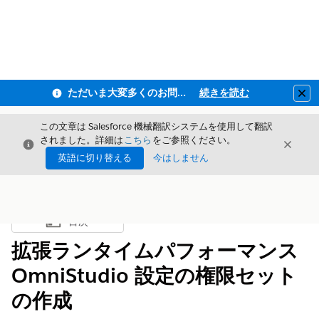
ただいま大変多くのお問い合わせをいただいており、ご連絡までにお時間を頂戴しております
続きを読む
Clo
この文章は Salesforce 機械翻訳システムを使用して翻訳
されました。詳細は
こちら
をご参照ください。
閉じる
閉じ
閉じる
英語に切り替える
今はしません
目次
目次を表示
拡張ランタイムパフォーマンス
OmniStudio 設定の権限セット
の作成