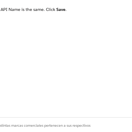
e API Name is the same. Click
Save
.
Sí
No
istintas marcas comerciales pertenecen a sus respectivos