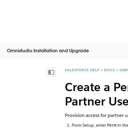
Omnistudio Installation and Upgrade
SALESFORCE HELP
DOCS
OMN
You are here:
Mostrar índice de materias
Create a Pe
Partner Use
Provision access for partner
From Setup, enter
in the
Perm