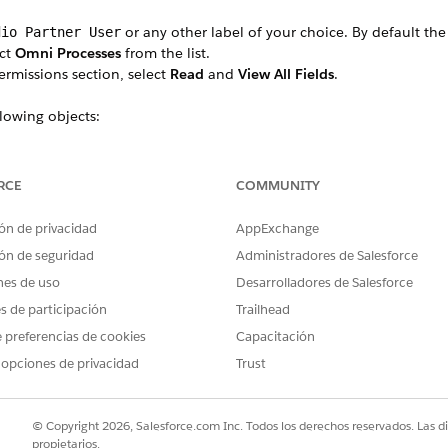
or any other label of your choice. By default th
dio Partner User
ct
Omni Processes
from the list.
rmissions section, select
Read
and
View All Fields
.
llowing objects:
ns
s
RCE
COMMUNITY
ón de privacidad
AppExchange
ón de seguridad
Administradores de Salesforce
PROBLEMA?
nes de uso
Desarrolladores de Salesforce
ejorar!
es de participación
Trailhead
 preferencias de cookies
Capacitación
 opciones de privacidad
Trust
© Copyright 2026, Salesforce.com Inc. Todos los derechos reservados. Las d
propietarios.