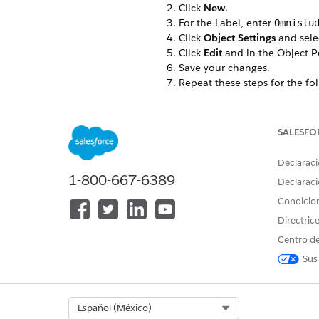
Click
New
.
For the Label, enter
Omnistu
Click
Object Settings
and sele
Click
Edit
and in the Object Pe
Save your changes.
Repeat these steps for the fo
Omni Process Compilatio
Omni Process Elements
Omniscript Saved Session
SALESFO
Declaraci
1-800-667-6389
Declaraci
¿RESOLVIÓ ESTE ARTÍCULO SU 
Condicio
¡Háganos saber cómo podemos m
Directric
Centro de
Sus
Select Org
Español (México)