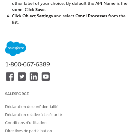
other label of your choice. By default the API Name is the
same. Click
Save
.
Click
Object Settings
and select
Omni Processes
from the
list.
Click
Edit
and in the Object Permissions section, select
Read
and
View All Fields
.
Save your changes.
Repeat these steps for the following objects:
Omni Process Compilations
Omni Process Elements
1-800-667-6389
Omniscript Saved Sessions
CET ARTICLE A-T-IL RÉSOLU VOTRE PROBLÈME ?
SALESFORCE
Dites-nous ce que nous pouvons améliorer !
Déclaration de confidentialité
Oui
Non
Déclaration relative à la sécurité
Conditions d’utilisation
Directives de participation