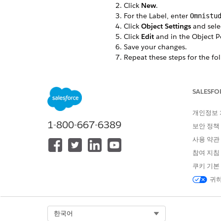
Click
New
.
For the Label, enter
Omnistu
Click
Object Settings
and sele
Click
Edit
and in the Object Pe
Save your changes.
Repeat these steps for the fo
Omni Process Compilatio
Omni Process Elements
Omniscript Saved Session
SALESFO
개인정보
1-800-667-6389
보안 정책
이 기사를 통해 문제를 해결했습니까
사용 약관
개선을 위한 의견을 보내주세요.
참여 지침
쿠키 기본
귀하
Select Org
한국어