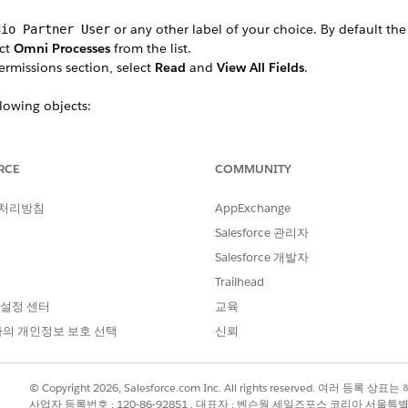
or any other label of your choice. By default th
dio Partner User
ct
Omni Processes
from the list.
rmissions section, select
Read
and
View All Fields
.
llowing objects:
ns
s
RCE
COMMUNITY
 처리방침
AppExchange
Salesforce 관리자
?
Salesforce 개발자
Trailhead
 설정 센터
교육
의 개인정보 보호 선택
신뢰
© Copyright 2026, Salesforce.com Inc. All rights reserved. 여러 등
사업자 등록번호 : 120-86-92851 , 대표자 : 벤슨웡 세일즈포스 코리아 서울특