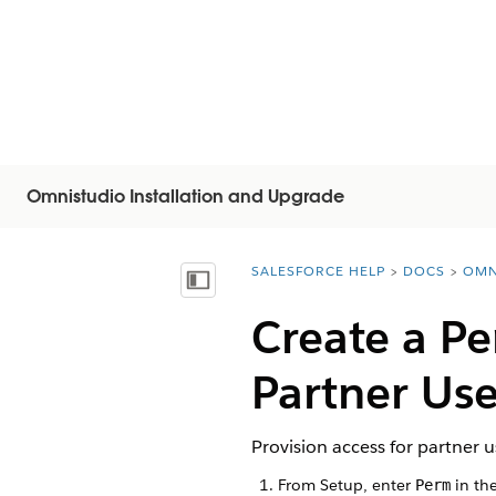
Omnistudio Installation and Upgrade
SALESFORCE HELP
DOCS
OMN
You are here:
목차 표시
Create a Pe
Partner Use
Provision access for partner
From Setup, enter
in the
Perm