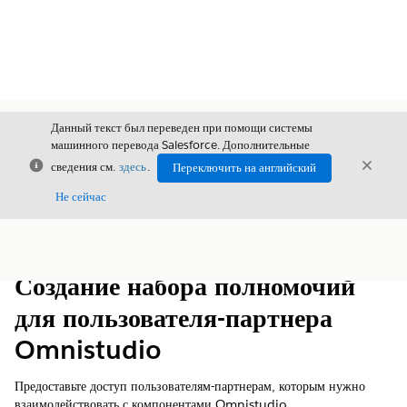
Данный текст был переведен при помощи системы
машинного перевода Salesforce. Дополнительные
Закрыть
Закры
сведения см.
здесь
.
Переключить на английский
Закрыт
Не сейчас
Содержание
Показать содержание
Создание набора полномочий
для пользователя-партнера
Omnistudio
Предоставьте доступ пользователям-партнерам, которым нужно
взаимодействовать с компонентами Omnistudio.