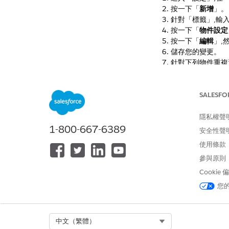
按一下「
新增
」。
針對「標籤」,輸
按一下「
物件設定
按一下「
編輯
」,
儲存您的變更。
針對下列物件重複
Omni 流程編
Omni 流程元
OmniScrip
SALESFO
隱私權聲
1-800-667-6389
安全性聲
此文章是否解決您的
使用條款
請讓我們知道，以便
參與原則
Cookie
您
Select Org
中文（繁體）