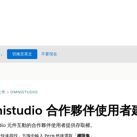
處
。
切換至英文
不要現在
文件
OMNISTUDIO
nistudio 合作夥伴使用
tudio 元件互動的合作夥伴使用者提供存取權。
「快速尋找」方塊中輸入
,然後選取「
權限集
」。
Perm