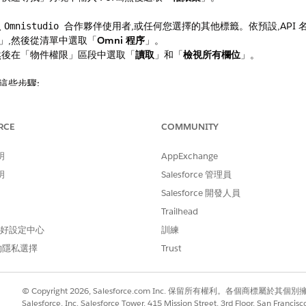
入
,或任何您選擇的其他標籤。依預設,API
Omnistudio 合作夥伴使用者
」,然後從清單中選取「
Omni 程序
」。
然後在「物件權限」區段中選取「
讀取
」和「
檢視所有欄位
」。
這些步驟:
譯
素
t 儲存的工作階段
RCE
COMMUNITY
明
AppExchange
明
Salesforce 管理員
問題？
Salesforce 開發人員
我們改進！
Trailhead
 偏好設定中心
訓練
的隱私選擇
Trust
© Copyright 2026, Salesforce.com Inc. 保留所有權利。各個商標屬於其個
Salesforce, Inc. Salesforce Tower, 415 Mission Street, 3rd Floor, San Francis