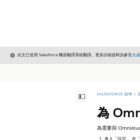
結束
此文已使用 Salesforce 機器翻譯系統翻譯。更多詳細資料請參見
此
SALESFORCE 說明
您位於此處：
顯示目錄
為 Om
為需要與 Omnis
進入「設定」,在