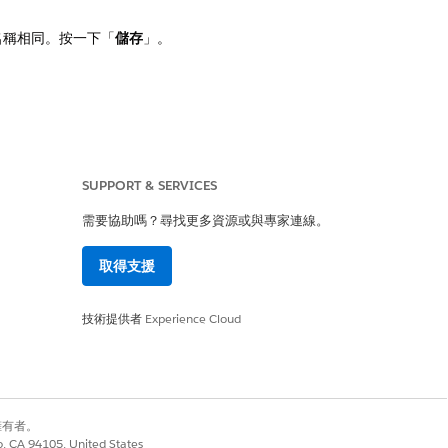
 名稱相同。按一下「
儲存
」。
SUPPORT & SERVICES
需要協助嗎？尋找更多資源或與專家連線。
取得支援
是
否
技術提供者
Experience Cloud
別擁有者。
co, CA 94105, United States